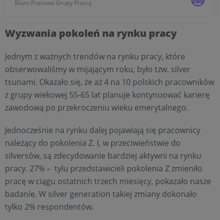
Biuro Prasowe Grupy Pracuj
badanie Pracuj.pl wskazuje, że na rynku pracy kształtuje
...
Wyzwania pokoleń na rynku pracy
Jednym z ważnych trendów na rynku pracy, które
obserwowaliśmy w mijającym roku, było tzw. silver
tsunami. Okazało się, że aż 4 na 10 polskich pracowników
z grupy wiekowej 55-65 lat planuje kontynuować karierę
zawodową po przekroczeniu wieku emerytalnego.
Jednocześnie na rynku dalej pojawiają się pracownicy
należący do pokolenia Z. I, w przeciwieństwie do
silversów, są zdecydowanie bardziej aktywni na rynku
pracy. 27% – tylu przedstawicieli pokolenia Z zmieniło
pracę w ciągu ostatnich trzech miesięcy, pokazało nasze
badanie. W silver generation takiej zmiany dokonało
tylko 2% respondentów.