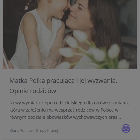
Matka Polka pracująca i jej wyzwania.
Opinie rodziców
Nowy wymiar urlopu rodzicielskiego dla ojców to zmiana,
która w założeniu ma wesprzeć rodziców w Polsce w
równym podziale obowiązków wychowawczych oraz
pomóc matkom w powrotach na rynek pracy. Ponad
Biuro Prasowe Grupy Pracuj
połowa respondentów badania Pracuj.pl zgadza się z
opinią, że budowa...