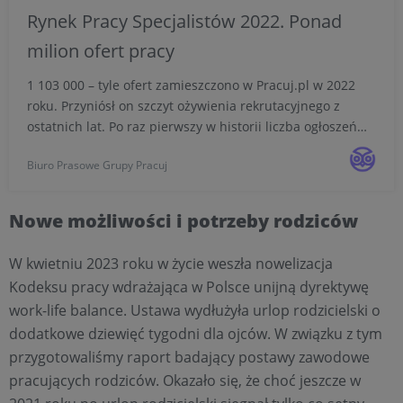
Rynek Pracy Specjalistów 2022. Ponad
milion ofert pracy
1 103 000 – tyle ofert zamieszczono w Pracuj.pl w 2022
roku. Przyniósł on szczyt ożywienia rekrutacyjnego z
ostatnich lat. Po raz pierwszy w historii liczba ogłoszeń
przekroczyła milion. Pomimo gospodarczych wyzwań,
Biuro Prasowe Grupy Pracuj
pracodawcy byli aktywni, szczególnie w pierwszym pó...
Nowe możliwości i potrzeby rodziców
W kwietniu 2023 roku w życie weszła nowelizacja
Kodeksu pracy wdrażająca w Polsce unijną dyrektywę
work-life balance. Ustawa wydłużyła urlop rodzicielski o
dodatkowe dziewięć tygodni dla ojców. W związku z tym
przygotowaliśmy raport badający postawy zawodowe
pracujących rodziców. Okazało się, że choć jeszcze w