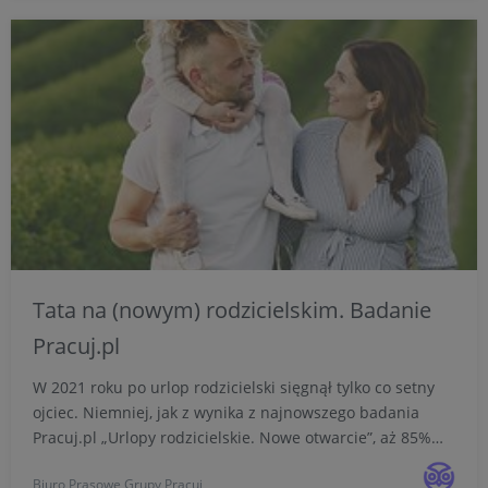
Tata na (nowym) rodzicielskim. Badanie
Pracuj.pl
W 2021 roku po urlop rodzicielski sięgnął tylko co setny
ojciec. Niemniej, jak z wynika z najnowszego badania
Pracuj.pl „Urlopy rodzicielskie. Nowe otwarcie”, aż 85%
pracujących rodziców dobrze ocenia zbliżającą się
Biuro Prasowe Grupy Pracuj
nowelizację Kodeksu Pracy. Zakłada ona wprowadzenie...