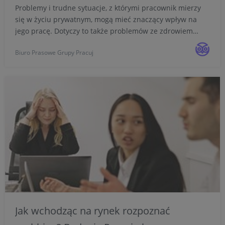
Problemy i trudne sytuacje, z którymi pracownik mierzy
się w życiu prywatnym, mogą mieć znaczący wpływ na
jego pracę. Dotyczy to także problemów ze zdrowiem
psychicznym. Czy pracodawcy są gotowi na wsparcie
Biuro Prasowe Grupy Pracuj
takich osób? Tylko 40% badanych przez Pracuj.pl Polaków
potw...
Jak wchodząc na rynek rozpoznać