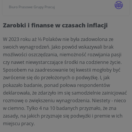
badania Pracuj.pl 29% z nich ma jasną wizję pracy, którą
Biuro Prasowe Grupy Pracuj
miałoby wykonywać w przyszłości ich potomstwo. 61%
badanych...
Zarobki i finanse w czasach inflacji
W 2023 roku aż ⅓ Polaków nie była zadowolona ze
swoich wynagrodzeń. Jako powód wskazywali brak
możliwości oszczędzania, niemożność rozwijania pasji
czy nawet niewystarczające środki na codzienne życie.
Sposobem na zaadresowanie tej kwestii mogłoby być
zwrócenie się do przełożonych o podwyżkę. I, jak
pokazało badanie, ponad połowa respondentów
deklarowała, że zdarzyło im się samodzielnie zainicjować
rozmowę o zwiększeniu wynagrodzenia. Niestety - nieco
w ciemno. Tylko 4 na 10 badanych przyznało, że zna
zasady, na jakich przyznaje się podwyżki i premie w ich
miejscu pracy.