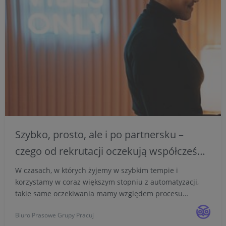
Szybko, prosto, ale i po partnersku –
czego od rekrutacji oczekują współcześni
kandydaci?
W czasach, w których żyjemy w szybkim tempie i
korzystamy w coraz większym stopniu z automatyzacji,
takie same oczekiwania mamy względem procesu
poszukiwania pracy. Jak ujawniło badanie Pracuj.pl, aż 7
Biuro Prasowe Grupy Pracuj
na 10 kandydatów chciałoby móc aplikować na kilka