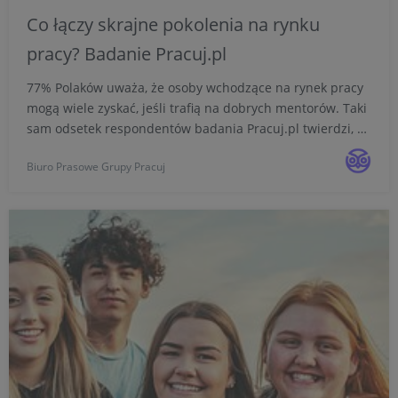
Co łączy skrajne pokolenia na rynku
pracy? Badanie Pracuj.pl
77% Polaków uważa, że osoby wchodzące na rynek pracy
mogą wiele zyskać, jeśli trafią na dobrych mentorów. Taki
sam odsetek respondentów badania Pracuj.pl twierdzi, że
każda generacja może wprowadzić coś pozytywnego i
Biuro Prasowe Grupy Pracuj
unikalnego do środowiska pracy. To szczególnie ist...