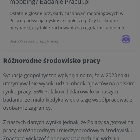
mobbing? Badanie Pracuj.pl
Ostatnie głośne przykłady zachowań mobbingowych w
Polsce podsycają dyskusję społeczną. Czy to skrajne
przypadki, czy takie zachowania są regularne, a nie mówi
się o nich głośno? Jaki rynek zastają osoby rozpoczynające
Biuro Prasowe Grupy Pracuj
właśnie karierę? Jak wynika z badań Pracuj.pl, ¼ ...
​Różnorodne środowisko pracy
Sytuacja geopolityczna wpłynęła na to, że w 2023 roku
utrzymywał się wysoki udział obcokrajowców na polskim
rynku pracy. 56% Polaków deklarowało w naszym
badaniu, że miało kiedykolwiek okazję współpracować z
osobami z zagranicy.
Z naszych danych wynika jednak, że Polacy są gotowi na
pracę w różnorodnym i międzynarodowym środowisku.
Znacząca większość odpowiadających nie widziała