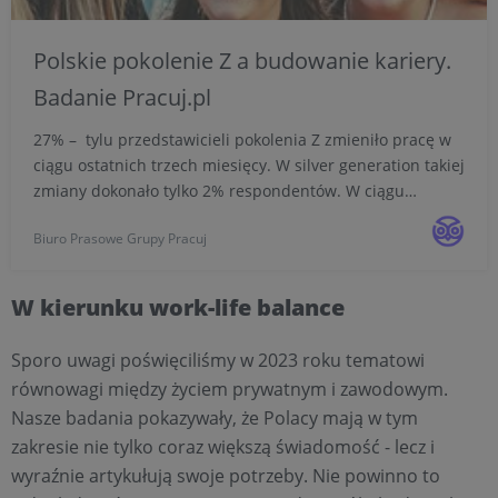
Polskie pokolenie Z a budowanie kariery.
Badanie Pracuj.pl
27% – tylu przedstawicieli pokolenia Z zmieniło pracę w
ciągu ostatnich trzech miesięcy. W silver generation takiej
zmiany dokonało tylko 2% respondentów. W ciągu
ostatniego roku wśród najstarszej aktywnej zawodowo
Biuro Prasowe Grupy Pracuj
grupy wynik ten osiąga 7%, a wśród najmłodszej aż 6...
W kierunku work-life balance
Sporo uwagi poświęciliśmy w 2023 roku tematowi
równowagi między życiem prywatnym i zawodowym.
Nasze badania pokazywały, że Polacy mają w tym
zakresie nie tylko coraz większą świadomość - lecz i
wyraźnie artykułują swoje potrzeby. Nie powinno to