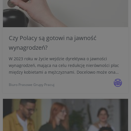
Czy Polacy są gotowi na jawność
wynagrodzeń?
W 2023 roku w życie wejdzie dyrektywa o jawności
wynagrodzeń, mająca na celu redukcję nierówności płac
między kobietami a mężczyznami. Docelowo może ona
jednak posłużyć wszystkim uczestnikom rynku pracy. Jak
Biuro Prasowe Grupy Pracuj
wynika z najnowszego badania Pracuj.pl, zdecydowana
większo...