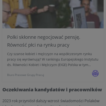
Polki skłonne negocjować pensję.
Równość płci na rynku pracy
Czy szanse kobiet i mężczyzn na współczesnym rynku
pracy się wyrównują? W rankingu Europejskiego Instytutu
ds. Równości Kobiet i Mężczyzn (EIGE) Polska w tym
zakresie znajduje się wciąż poniżej średniej unijnej. W
Biuro Prasowe Grupy Pracuj
związku ze zbliżającym się międzynarodowym Dniem
Kobi...
Oczekiwania kandydatów i pracowników
2023 rok przyniósł dalszy wzrost świadomości Polaków