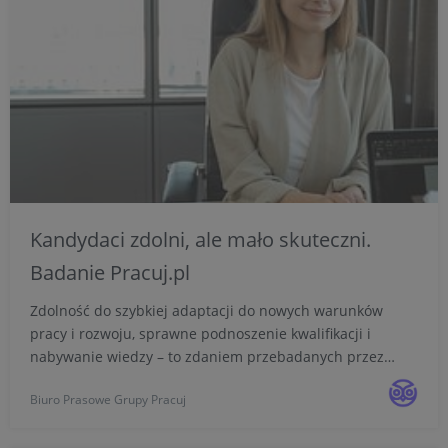
Kandydaci zdolni, ale mało skuteczni.
Badanie Pracuj.pl
Zdolność do szybkiej adaptacji do nowych warunków
pracy i rozwoju, sprawne podnoszenie kwalifikacji i
nabywanie wiedzy – to zdaniem przebadanych przez
Pracuj.pl osób ich największe zalety na rynku pracy. Co
Biuro Prasowe Grupy Pracuj
ciekawe, respondenci mieli większą skłonność do
wskazywania ...