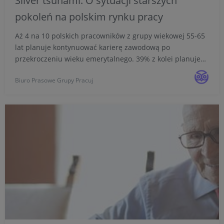
Silver tsunami. O sytuacji starszych
pokoleń na polskim rynku pracy
Aż 4 na 10 polskich pracowników z grupy wiekowej 55-65
lat planuje kontynuować karierę zawodową po
przekroczeniu wieku emerytalnego. 39% z kolei planuje
wówczas pracować zarobkowo, ale nie na pełny etat. Jak
Biuro Prasowe Grupy Pracuj
wynika z badania Pracuj.pl, 22% przedstawicieli pokolenia
s...