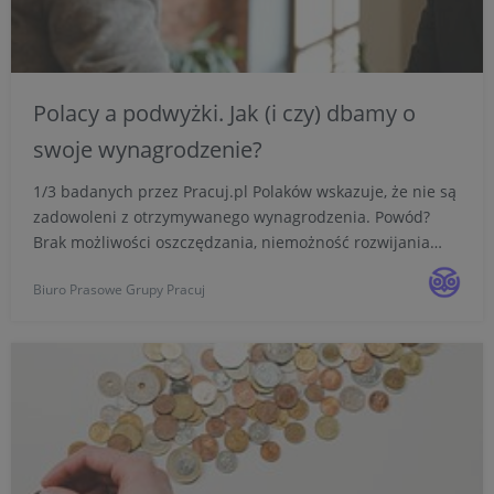
Polacy a podwyżki. Jak (i czy) dbamy o
swoje wynagrodzenie?
1/3 badanych przez Pracuj.pl Polaków wskazuje, że nie są
zadowoleni z otrzymywanego wynagrodzenia. Powód?
Brak możliwości oszczędzania, niemożność rozwijania
pasji czy nawet niewystarczające środki na codzienne
Biuro Prasowe Grupy Pracuj
życie. Sposobem na zaadresowanie tej kwestii może być
po...