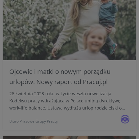
Ojcowie i matki o nowym porządku
urlopów. Nowy raport od Pracuj.pl
26 kwietnia 2023 roku w życie weszła nowelizacja
Kodeksu pracy wdrażająca w Polsce unijną dyrektywę
work-life balance. Ustawa wydłuża urlop rodzicielski o
dodatkowe dziewięć tygodni dla ojców. Mając
Biuro Prasowe Grupy Pracuj
świadomość dużego potencjału zmian, które mogą zajść
na rynku pracy ...