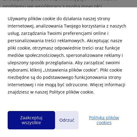
problemu we współpracy z osobą innej płci,
narodowości, orientacji psychoseksualnej, czy o innych
Używamy plików cookie do działania naszej strony
poglądach politycznych. Wyzwaniem były natomiast
internetowej, analizowania Twojego korzystania z naszych
działania po stronie pracodawców – tylko nieco ponad
usług, zarządzania Twoimi preferencjami online i
połowa badanych potwierdziła, że ich firma aktywnie
personalizowania treści reklamowych. Akceptując nasze
dbała o to, by wszystkie zatrudnione osoby czuły się w
pliki cookie, otrzymasz odpowiednie treści oraz funkcje
swoim miejscu pracy dobrze.
mediów społecznościowych, spersonalizowane reklamy i
ulepszony sposób przeglądania. Aby zarządzać swoimi
Z drugiej strony Polacy także deklarowali otwartość na
wyborami, kliknij „Ustawienia plików cookie”. Pliki cookie
pracę poza granicami naszego kraju. W tym pomocna
niezbędne są do podstawowego funkcjonowania strony
jest znajomość języków obcych. Przyjrzeliśmy się również
internetowej i nie mogą być odrzucone. Więcej informacji
temu aspektowi.
znajdziesz w naszej Polityce plików cookie.
Zaakceptuj
Polityka plików
Odrzuć
wszystkie
cookies