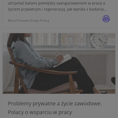
utrzymać balans pomiędzy zaangażowaniem w pracę a
życiem prywatnym i regeneracją. Jak wynika z badania
Pracuj.pl, nieco częściej o taką równowagę potrafią
Biuro Prasowe Grupy Pracuj
zadbać pracownicy biurowi, niż fizyczni. Jednocześnie ...
Problemy prywatne a życie zawodowe.
Polacy o wsparciu w pracy