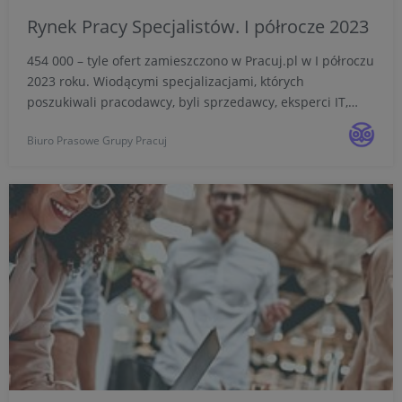
Rynek Pracy Specjalistów. I półrocze 2023
454 000 – tyle ofert zamieszczono w Pracuj.pl w I półroczu
2023 roku. Wiodącymi specjalizacjami, których
poszukiwali pracodawcy, byli sprzedawcy, eksperci IT,
pracownicy fizyczni oraz eksperci ds. finansów i obsługi
Biuro Prasowe Grupy Pracuj
klienta. Mniej aktywni niż w ostatnich latach byli ...