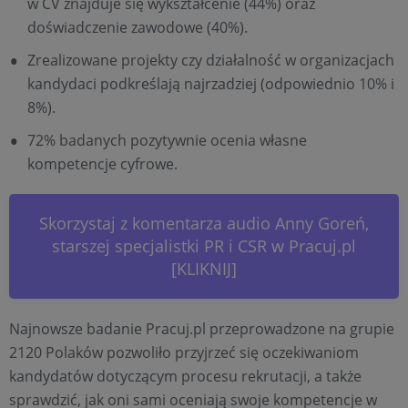
w CV znajduje się wykształcenie (44%) oraz
doświadczenie zawodowe (40%).
Zrealizowane projekty czy działalność w organizacjach
kandydaci podkreślają najrzadziej (odpowiednio 10% i
8%).
72% badanych pozytywnie ocenia własne
kompetencje cyfrowe.
Skorzystaj z komentarza audio Anny Goreń,
starszej specjalistki PR i CSR w Pracuj.pl
[KLIKNIJ]
Najnowsze badanie Pracuj.pl przeprowadzone na grupie
2120 Polaków pozwoliło przyjrzeć się oczekiwaniom
kandydatów dotyczącym procesu rekrutacji, a także
sprawdzić, jak oni sami oceniają swoje kompetencje w