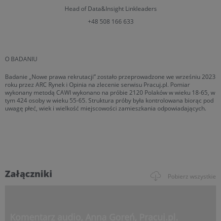
Head of Data&Insight
Linkleaders
+48 508 166 633
O BADANIU
Badanie „Nowe prawa rekrutacji” zostało przeprowadzone we wrześniu 2023
roku przez ARC Rynek i Opinia na zlecenie serwisu Pracuj.pl. Pomiar
wykonany metodą CAWI wykonano na próbie 2120 Polaków w wieku 18-65, w
tym 424 osoby w wieku 55-65. Struktura próby była kontrolowana biorąc pod
uwagę płeć, wiek i wielkość miejscowości zamieszkania odpowiadających.
Załączniki
Pobierz wszystkie
Komentarz audio, Anna Goreń, Pracuj.pl.