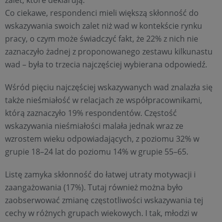
zalet, które deklarują.
Co ciekawe, respondenci mieli większą skłonność do
wskazywania swoich zalet niż wad w kontekście rynku
pracy, o czym może świadczyć fakt, że 22% z nich nie
zaznaczyło żadnej z proponowanego zestawu kilkunastu
wad – była to trzecia najczęściej wybierana odpowiedź.
Wśród pięciu najczęściej wskazywanych wad znalazła się
także nieśmiałość w relacjach ze współpracownikami,
którą zaznaczyło 19% respondentów. Częstość
wskazywania nieśmiałości malała jednak wraz ze
wzrostem wieku odpowiadających, z poziomu 32% w
grupie 18–24 lat do poziomu 14% w grupie 55–65.
Listę zamyka skłonność do łatwej utraty motywacji i
zaangażowania (17%). Tutaj również można było
zaobserwować zmianę częstotliwości wskazywania tej
cechy w różnych grupach wiekowych. I tak, młodzi w