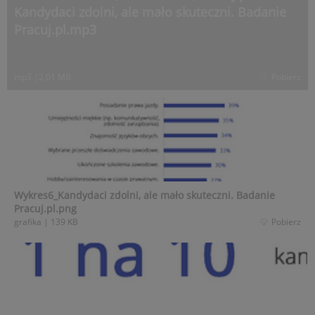
Kandydaci zdolni, ale mało skuteczni. Badanie
Pracuj.pl.mp3
mp3
|
2,01 MB
Pobierz
Wykres6_Kandydaci zdolni, ale mało skuteczni. Badanie
Pracuj.pl.png
grafika
|
139 KB
Pobierz