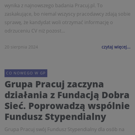
wynika z najnowszego badania Pracuj.pl. To
zaskakujące, bo niemal wszyscy pracodawcy zdają sobie
sprawę, że kandydat woli otrzymać informację o
odrzuceniu CV niż pozost...
20 sierpnia 2024
czytaj więcej...
CO NOWEGO W GP
Grupa Pracuj zaczyna
działania z Fundacją Dobra
Sieć. Poprowadzą wspólnie
Fundusz Stypendialny
Grupa Pracuj swój Fundusz Stypendialny dla osób na