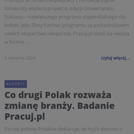
Pracuj.pl w ramach współpracy z Fundacją Digital
University wspiera projekt 6. edycji Uniwersytetu
Sukcesu – największego programu stypendialnego dla
kobiet. Jako Złoty Partner programu, za pośrednictwem
swoich ekspertów i ekspertek, Pracuj.pl dzieli się wiedzą
w formie ...
6 sierpnia 2024
czytaj więcej...
RAPORTY
Co drugi Polak rozważa
zmianę branży. Badanie
Pracuj.pl
Ponad połowa Polaków deklaruje, że myśli obecnie o