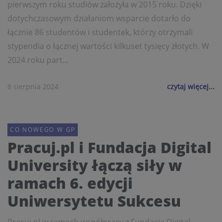
pierwszym roku studiów założyła w 2015 roku. Dzięki
dotychczasowym działaniom wsparcie dotarło do
łącznie 86 studentów i studentek, którzy otrzymali
stypendia o łącznej wartości kilkuset tysięcy złotych. W
2024 roku part...
8 sierpnia 2024
czytaj więcej...
CO NOWEGO W GP
Pracuj.pl i Fundacja Digital
University łączą siły w
ramach 6. edycji
Uniwersytetu Sukcesu