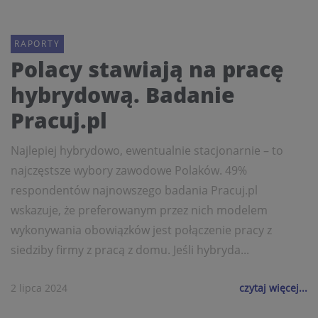
RAPORTY
Polacy stawiają na pracę
hybrydową. Badanie
Pracuj.pl
Najlepiej hybrydowo, ewentualnie stacjonarnie – to
najczęstsze wybory zawodowe Polaków. 49%
respondentów najnowszego badania Pracuj.pl
wskazuje, że preferowanym przez nich modelem
wykonywania obowiązków jest połączenie pracy z
siedziby firmy z pracą z domu. Jeśli hybryda...
2 lipca 2024
czytaj więcej...