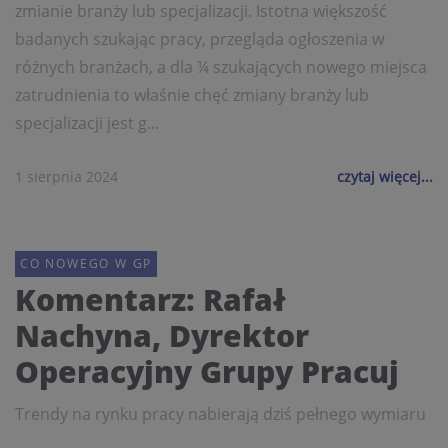
zmianie branży lub specjalizacji. Istotna większość
badanych szukając pracy, przegląda ogłoszenia w
różnych branżach, a dla ¼ szukających nowego miejsca
zatrudnienia to właśnie chęć zmiany branży lub
specjalizacji jest g...
1 sierpnia 2024
czytaj więcej...
CO NOWEGO W GP
Komentarz: Rafał
Nachyna, Dyrektor
Operacyjny Grupy Pracuj
Trendy na rynku pracy nabierają dziś pełnego wymiaru