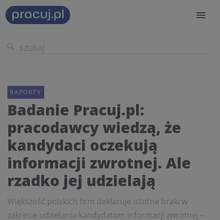
RAPORTY
Badanie Pracuj.pl:
pracodawcy wiedzą, że
kandydaci oczekują
informacji zwrotnej. Ale
rzadko jej udzielają
Większość polskich firm deklaruje istotne braki w
zakresie udzielania kandydatom informacji zwrotnej –