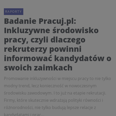
RAPORTY
Badanie Pracuj.pl:
Inkluzywne środowisko
pracy, czyli dlaczego
rekruterzy powinni
informować kandydatów o
swoich zaimkach
Promowanie inkluzywności w miejscu pracy to nie tylko
modny trend, lecz konieczność w nowoczesnym
środowisku zawodowym. I to już na etapie rekrutacji.
Firmy, które skutecznie wdrażają polityki równości i
różnorodności, nie tylko budują lepsze relacje z
kandydatami i prac...