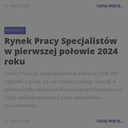
11 lipca 2024
czytaj więcej...
RAPORTY
Rynek Pracy Specjalistów
w pierwszej połowie 2024
roku
Serwis Pracuj.pl zamknął pierwsze półrocze z 396 000
ogłoszeń o pracę, po raz kolejny pobijając rekordy w
zakresie liczby aktywnych klientów (pracodawców) oraz
liczby aplikacji wysyłanych przez kandydatów
(pracowników).
11 lipca 2024
czytaj więcej...