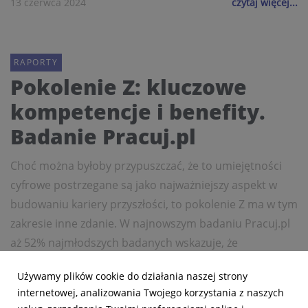
13 czerwca 2024
czytaj więcej...
RAPORTY
Pokolenie Z: kluczowe
kompetencje i benefity.
Badanie Pracuj.pl
Choć można byłoby przypuszczać, że to umiejętności
cyfrowe postrzegane są jako najważniejszy aspekt w
budowaniu kariery przyszłości, to pokolenie Z ma w tym
zakresie inne zdanie. W najnowszym badaniu Pracuj.pl
aż 52% najmłodszych badanych wskazuje, że
najważniejsze są ko...
Używamy plików cookie do działania naszej strony
internetowej, analizowania Twojego korzystania z naszych
7 czerwca 2024
czytaj więcej...