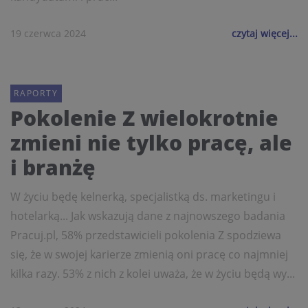
19 czerwca 2024
czytaj więcej...
RAPORTY
Pokolenie Z wielokrotnie
zmieni nie tylko pracę, ale
i branżę
W życiu będę kelnerką, specjalistką ds. marketingu i
hotelarką... Jak wskazują dane z najnowszego badania
Pracuj.pl, 58% przedstawicieli pokolenia Z spodziewa
się, że w swojej karierze zmienią oni pracę co najmniej
kilka razy. 53% z nich z kolei uważa, że w życiu będą wy...