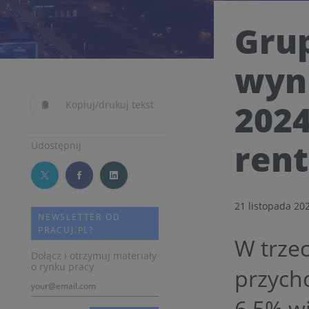
Grup
wyn
2024
Kopiuj/drukuj tekst
ren
Udostępnij
21 listopada 20
NEWSLETTER OD
PRACUJ.PL?
W trze
Dołącz i otrzymuj materiały
o rynku pracy
przycho
6,5% wi