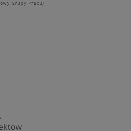
sowy Grupy Pracuj.
,
jektów