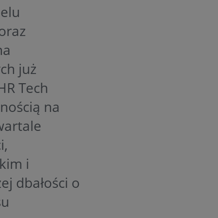
elu
oraz
na
ch już
HR Tech
rnością na
artale
i,
kim i
ej dbałości o
su