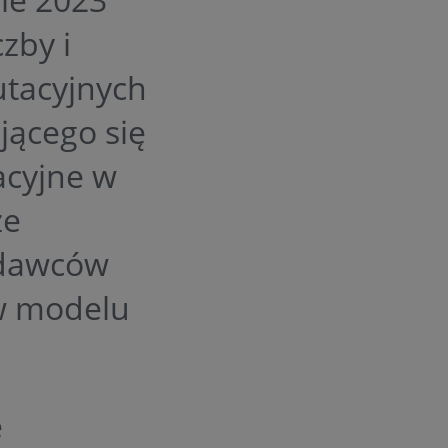
zby i
utacyjnych
jącego się
acyjne w
że
odawców
 w modelu
e