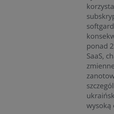
korzyst
subskry
softgard
konsekw
ponad 2
SaaS, c
zmienne
zanotow
szczegól
ukraińsk
wysoką 