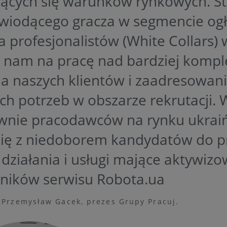
jących się warunków rynkowych. St
 wiodącego gracza w segmencie og
a profesjonalistów (White Collars) 
 nam na pracę nad bardziej komp
la naszych klientów i zaadresowani
ch potrzeb w obszarze rekrutacji.
ywnie pracodawców na rynku ukraiń
się z niedoborem kandydatów do p
działania i usługi mające aktywiz
ników serwisu Robota.ua
 Przemysław Gacek, prezes Grupy Pracuj.