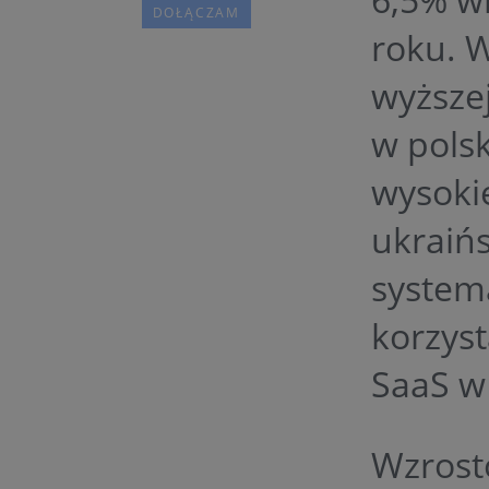
roku. W
wyższej
w polsk
wysoki
ukraińs
system
korzys
SaaS w
Wzrost