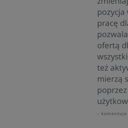
zmienia
pozycja
pracę dl
pozwala
ofertą d
wszystki
też akt
mierzą 
poprzez 
użytkow
– komentuje