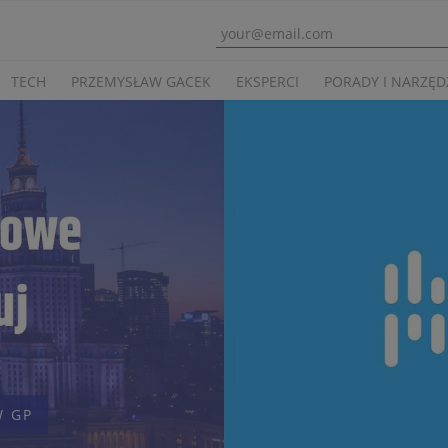
TECH
PRZEMYSŁAW GACEK
EKSPERCI
PORADY I NARZĘD
 GP