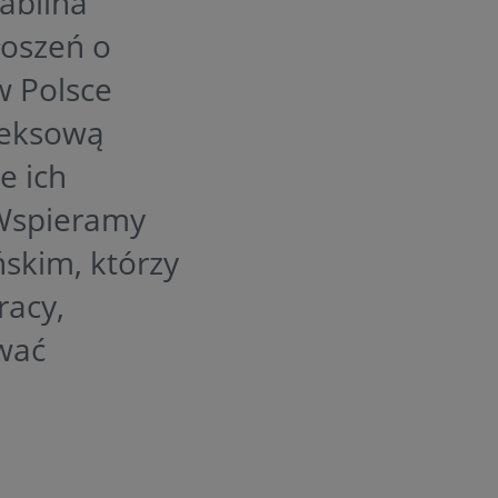
abilna
łoszeń o
w Polsce
leksową
e ich
 Wspieramy
skim, którzy
racy,
ować