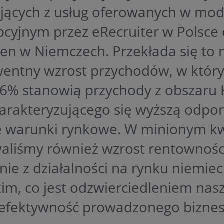
ających z usług oferowanych w mod
pcyjnym przez eRecruiter w Polsce 
en w Niemczech. Przekłada się to 
entny wzrost przychodów, w który
6% stanowią przychody z obszaru 
harakteryzującego się wyższą odpo
 warunki rynkowe. W minionym kw
aliśmy również wzrost rentownośc
nie z działalności na rynku niemiec
im, co jest odzwierciedleniem nasz
efektywność prowadzonego bizne