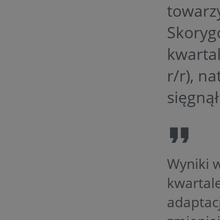
towarz
Skoryg
kwartal
r/r), n
sięgnął
Wyniki 
kwartal
adaptacj