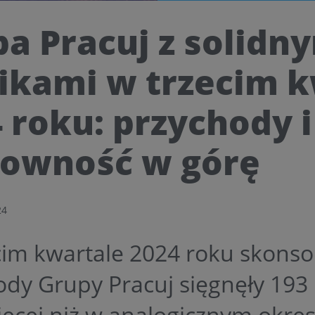
a Pracuj z solidn
ikami w trzecim k
 roku: przychody i
towność w górę
24
cim kwartale 2024 roku skons
dy Grupy Pracuj sięgnęły 193 
ęcej niż w analogicznym okres