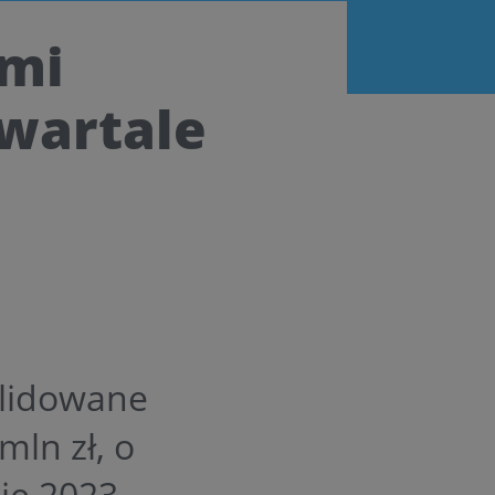
ymi
wartale
olidowane
mln zł, o
ie 2023