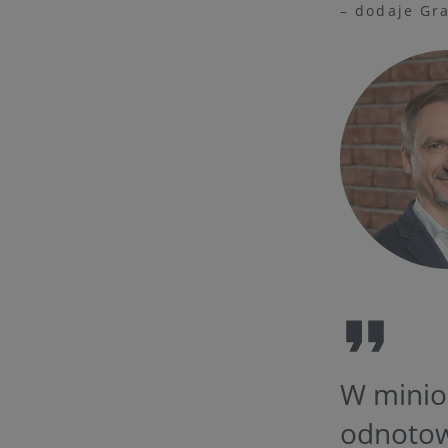
– dodaje Gra
W minion
odnotowa