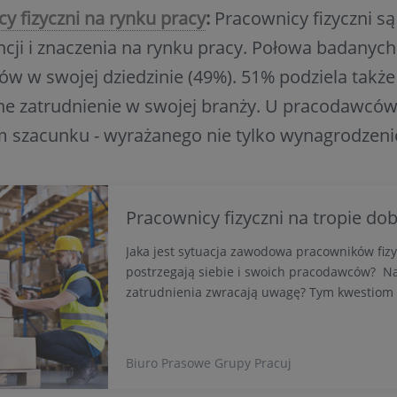
y fizyczni na rynku pracy
:
Pracownicy fizyczni s
ji i znaczenia na rynku pracy. Połowa badanych
tów w swojej dziedzinie (49%). 51% podziela także
ne zatrudnienie w swojej branży. U pracodawców
m szacunku - wyrażanego nie tylko wynagrodzen
Pracownicy fizyczni na tropie dob
Jaka jest sytuacja zawodowa pracowników fizy
postrzegają siebie i swoich pracodawców? Na 
zatrudnienia zwracają uwagę? Tym kwestiom 
raport Pracuj.pl „Na tropie dobrej pracy. Cz
fizyczni”. Jak wykazały badania, polscy fachow
świadomi popytu na kadry i pewni swoich kom
Biuro Prasowe Grupy Pracuj
partnerskich relacji z pracodawcami i jasnyc