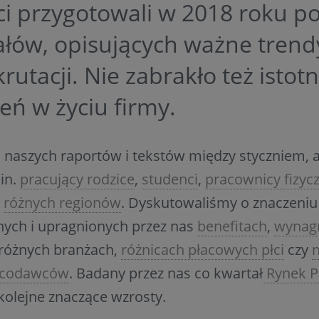
ci przygotowali w 2018 roku p
ałów, opisujących ważne trend
krutacji. Nie zabrakło też istot
eń w życiu firmy.
 naszych raportów i tekstów między styczniem, 
.in.
pracujący rodzice
,
studenci
,
pracownicy fizycz
y
różnych regionów
. Dyskutowaliśmy o znaczeni
ych i upragnionych przez nas
benefitach
,
wynag
różnych branżach,
różnicach płacowych płci
czy
n
acodawców
. Badany przez nas co kwartał
Rynek Pr
olejne znaczące wzrosty.