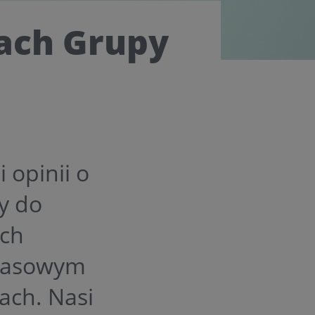
tach Grupy
 opinii o
y do
ych
prasowym
ach. Nasi