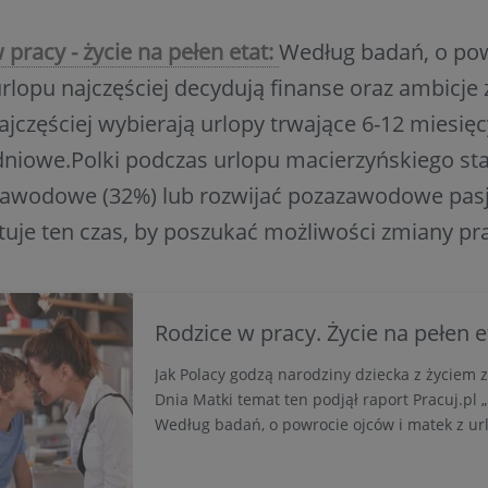
 pracy - życie na pełen etat:
Według badań, o pow
rlopu najczęściej decydują finanse oraz ambicj
ajczęściej wybierają urlopy trwające 6-12 miesięc
iowe.Polki podczas urlopu macierzyńskiego star
zawodowe (32%) lub rozwijać pozazawodowe pasj
uje ten czas, by poszukać możliwości zmiany pr
Rodzice w pracy. Życie na pełen e
Jak Polacy godzą narodziny dziecka z życiem
Dnia Matki temat ten podjął raport Pracuj.pl 
Według badań, o powrocie ojców i matek z url
decydują finanse oraz ambicje zawodowe. Kob
wybierają urlopy trwające 6-12 miesięcy, a mę