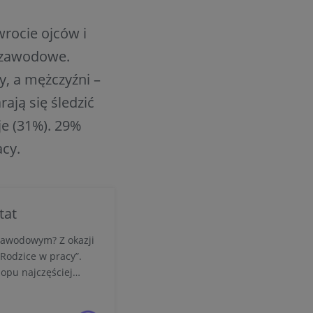
rocie ojców i
e zawodowe.
y, a mężczyźni –
ają się śledzić
e (31%). 29%
acy.
tat
 zawodowym? Z okazji
„Rodzice w pracy”.
opu najczęściej
iety najczęściej
żczyźni –