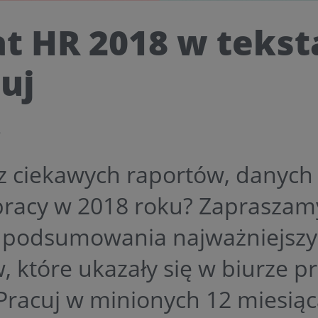
t HR 2018 w teks
uj
8
 ciekawych raportów, danych i
pracy w 2018 roku? Zapraszam
y podsumowania najważniejsz
, które ukazały się w biurze 
Pracuj w minionych 12 miesiąc