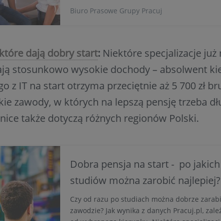
dwutygodniowe. Rodzice chętnie korzystają 
Biuro Prasowe Grupy Pracuj
benefitów. Czego oczekują matki od rynku pra
spełniają oczekiwania rodziców? Czy mogą lic
łączeniu życia prywatnego z pracą? Zapraszam
 które dają dobry start
:
Niektóre specjalizacje już
dają stosunkowo wysokie dochody – absolwent ki
o z IT na start otrzyma przeciętnie aż 5 700 zł bru
kie zawody, w których na lepszą pensję trzeba dł
nice także dotyczą różnych regionów Polski.
Dobra pensja na start - po jakic
studiów można zarobić najlepiej?
Czy od razu po studiach można dobrze zarabi
zawodzie? Jak wynika z danych Pracuj.pl, zale