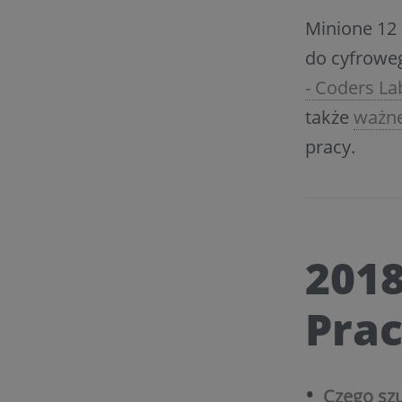
Minione 12 
do cyfrowe
- Coders La
także
ważne
pracy.
2018
Prac
Czego szu