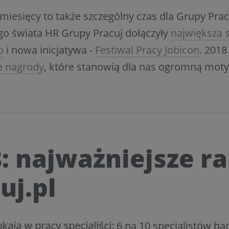
miesięcy to także szczególny czas dla Grupy Pra
go świata HR Grupy Pracuj dołączyły
największa s
b
i nowa inicjatywa -
Festiwal Pracy Jobicon
. 2018
 nagrody
, które stanowią dla nas ogromną moty
: najważniejsze r
uj.pl
kają w pracy specjaliści:
6 na 10 specjalistów ba