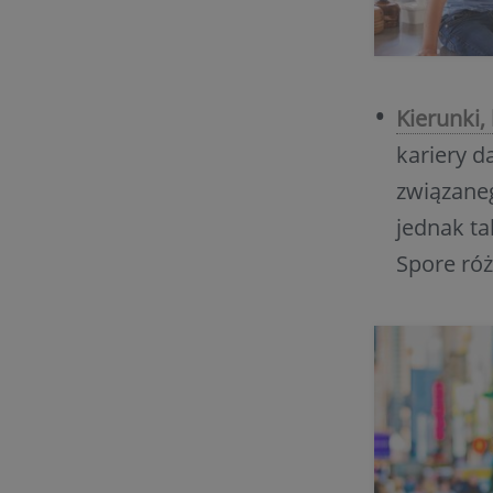
Kierunki,
kariery 
związaneg
jednak ta
Spore róż