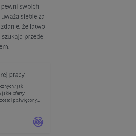
ą pewni swoich
 uważa siebie za
 zdanie, że łatwo
 szukają przede
iem.
rej pracy
cznych? Jak
jakie oferty
został poświęcony
ego szukają pracownicy
cy są coraz bardziej
petencji. Szukają też
h zasad zatrudnienia.