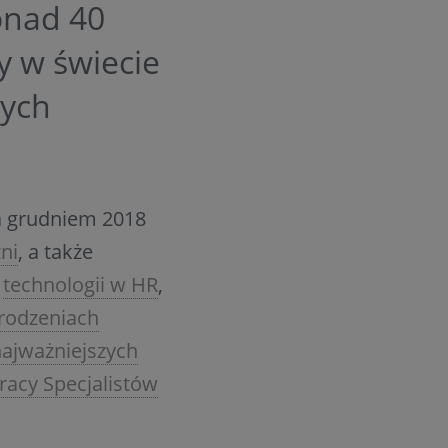
onad 40
y w świecie
nych
a grudniem 2018
ni
, a także
u
technologii w HR
,
rodzeniach
ajważniejszych
acy Specjalistów