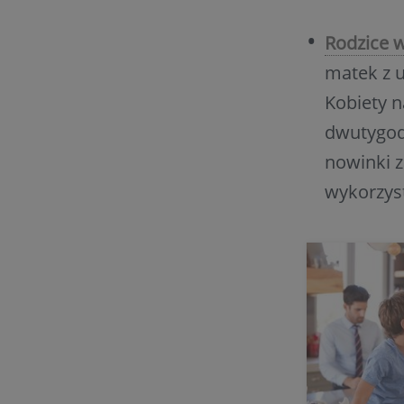
Rodzice w
matek z u
Kobiety n
dwutygodn
nowinki 
wykorzyst