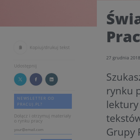
Świa
Prac
Kopiuj/drukuj tekst
27 grudnia 201
Udostępnij
Szukasz
rynku 
NEWSLETTER OD
lektur
PRACUJ.PL?
tekstów
Dołącz i otrzymuj materiały
o rynku pracy
Grupy 