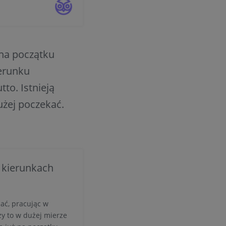
także z dedykowanych
cy? Czy benefity
zyć na wsparcie w
y do lektury.
 na początku
erunku
tto. Istnieją
użej poczekać.
h kierunkach
ać, pracując w
ży to w dużej mierze