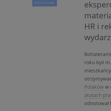
eksper
materi
HR i re
wydarz
Bohaterami
roku byli m
mieszkańc
otrzymywan
Polaków
w 
atutach pr
odnotował k