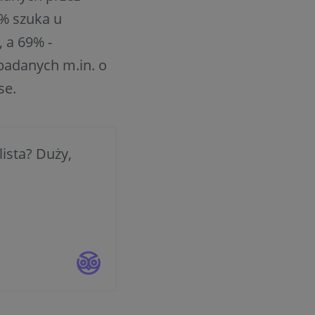
9% szuka u
 a 69% -
badanych m.in. o
se.
ista? Duży,