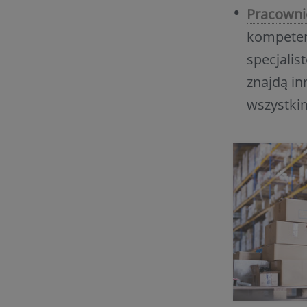
Pracownic
kompetenc
specjalis
znajdą in
wszystki