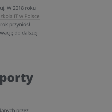
cuj. W 2018 roku
zkoła IT w Polsce
 rok przyniósł
wację do dalszej
aporty
danych przez