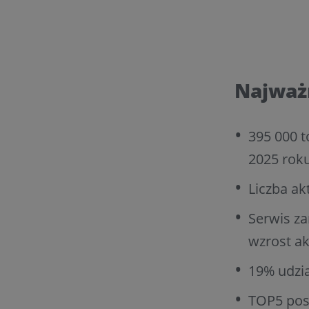
Najważn
395 000 t
2025 roku
Liczba ak
Serwis za
wzrost a
19% udzia
TOP5 posz