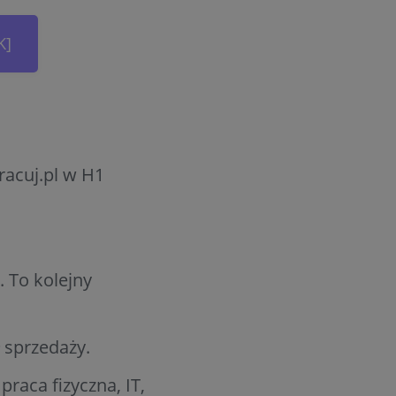
K]
racuj.pl w H1
. To kolejny
ł sprzedaży.
praca fizyczna, IT,