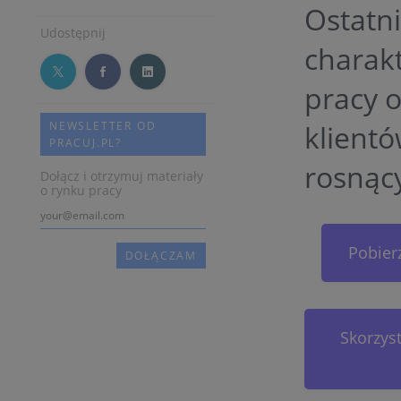
Ostatni
Udostępnij
charakt
pracy 
NEWSLETTER OD
klient
PRACUJ.PL?
rosnący
Dołącz i otrzymuj materiały
o rynku pracy
Pobierz
Skorzys