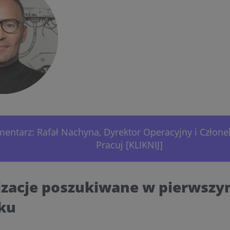
mentarz: Rafał Nachyna, Dyrektor Operacyjny i Człon
Pracuj [KLIKNIJ]
izacje poszukiwane w pierwszy
oku