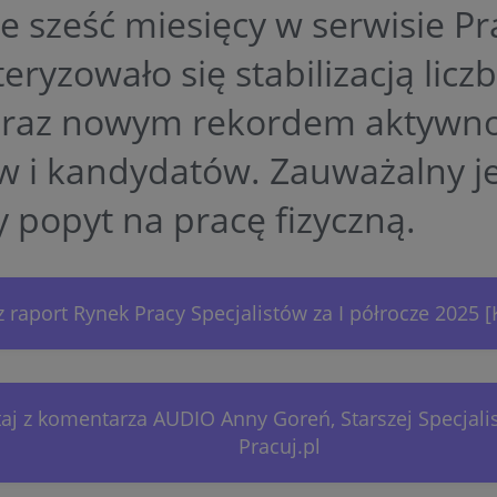
e sześć miesięcy w serwisie Pr
eryzowało się stabilizacją liczb
oraz nowym rekordem aktywno
ów i kandydatów. Zauważalny j
 popyt na pracę fizyczną.
 raport Rynek Pracy Specjalistów za I półrocze 2025 [
taj z komentarza AUDIO Anny Goreń, Starszej Specjali
Pracuj.pl