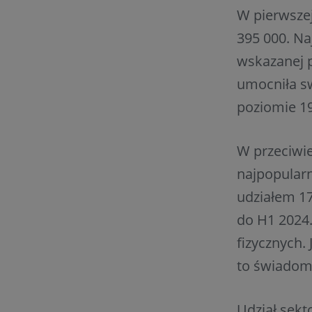
W pierwszej
395 000. Na
wskazanej p
umocniła sw
poziomie 19
W przeciwi
najpopularn
udziałem 17
do H1 2024
fizycznych.
to świadomy
Udział sekto