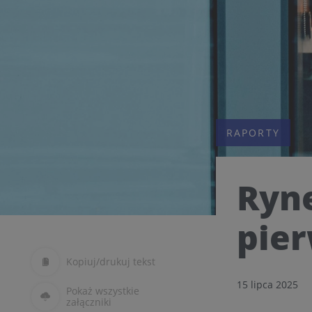
RAPORTY
Ryne
pier
Kopiuj/drukuj tekst
15 lipca 2025
Pokaż wszystkie
załączniki