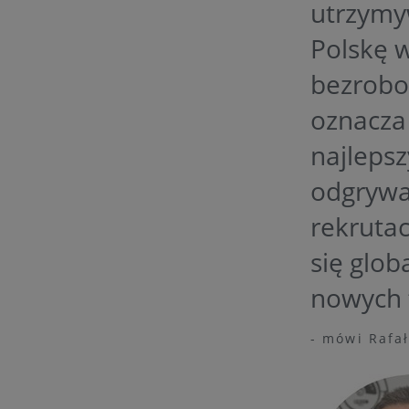
utrzymy
Polskę w
bezrobo
oznacza 
najleps
odgrywa
rekrutac
się glob
nowych t
- mówi Rafa