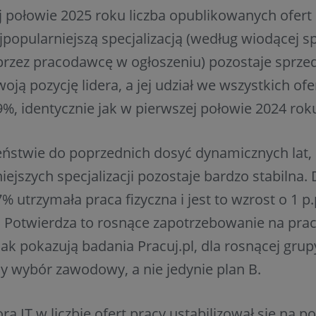
 połowie 2025 roku liczba opublikowanych ofert
jpopularniejszą specjalizacją (według wiodącej spe
rzez pracodawcę w ogłoszeniu) pozostaje sprzed
oją pozycję lidera, a jej udział we wszystkich of
%, identycznie jak w pierwszej połowie 2024 rok
eństwie do poprzednich dosyć dynamicznych lat,
iejszych specjalizacji pozostaje bardzo stabilna. 
% utrzymała praca fizyczna i jest to wzrost o 1 
. Potwierdza to rosnące zapotrzebowanie na pr
 Jak pokazują badania Pracuj.pl, dla rosnącej gru
 wybór zawodowy, a nie jedynie plan B.
ra IT w liczbie ofert pracy ustabilizował się na p