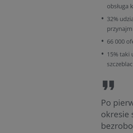
obsługa k
32% udzia
przynajmn
66 000 of
15% taki 
szczeblac
Po pier
okresie 
bezrobo