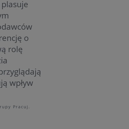
 plasuje
zym
acodawców
rencję o
ą rolę
ia
przyglądają
zują wpływ
rupy Pracuj.