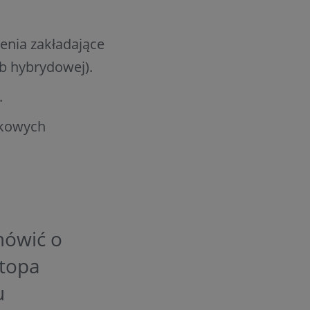
enia zakładające
ub hybrydowej).
.
tkowych
mówić o
Stopa
u