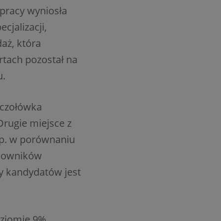
 pracy wyniosła
cjalizacji,
aż, która
ertach pozostał na
u.
 czołówka
Drugie miejsce z
p.p. w porównaniu
acowników
py kandydatów jest
oziomie 9%.