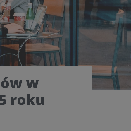
stów w
5 roku