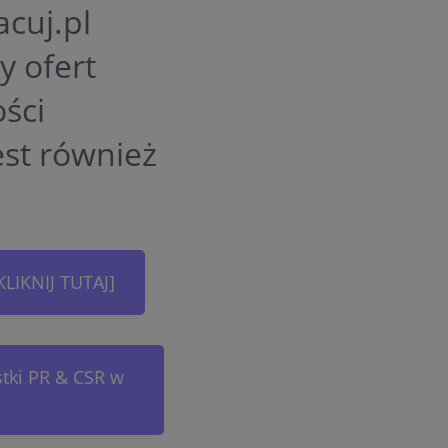
acuj.pl
y ofert
ści
est również
KLIKNIJ TUTAJ]
stki PR & CSR w