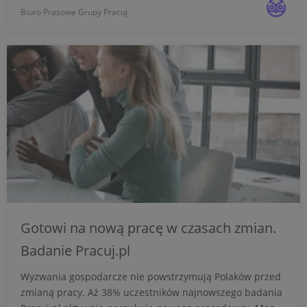
Biuro Prasowe Grupy Pracuj
wynika z najnowszych badań Pracuj.pl. Co robimy, by
odpocząć ...
Gotowi na nową pracę w czasach zmian.
Badanie Pracuj.pl
Wyzwania gospodarcze nie powstrzymują Polaków przed
zmianą pracy. Aż 38% uczestników najnowszego badania