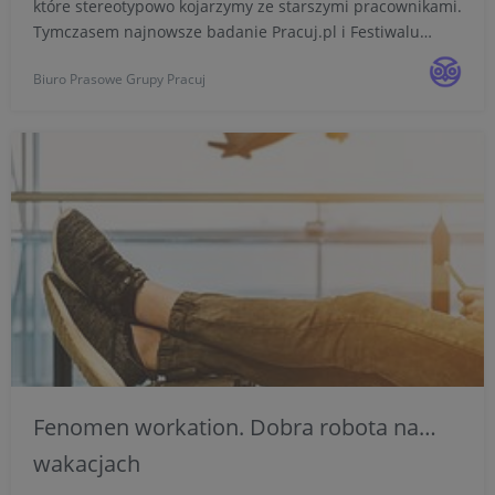
które stereotypowo kojarzymy ze starszymi pracownikami.
Tymczasem najnowsze badanie Pracuj.pl i Festiwalu
Pracy JOBICON wskazuje, że dotykają one przede
Biuro Prasowe Grupy Pracuj
wszystkim Generacji Z i Y, czyli najmłodszych pracujących
Pola...
Fenomen workation. Dobra robota na…
wakacjach