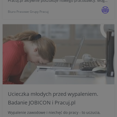
Pracuj.pl aktywnie poszukuje nowego pracodawcy. Mogą
oni wybierać spośród dużej liczby ofert zatrudnienia. W
Biuro Prasowe Grupy Pracuj
III kwartale 2022 r. w serwisie opublikowano 269 tys...
Ucieczka młodych przed wypaleniem.
Badanie JOBICON i Pracuj.pl
Wypalenie zawodowe i niechęć do pracy - to uczucia,