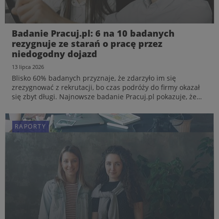
Rynek Pracy Specjalistów w I połowie 2026
Badanie Pracuj.pl: 6 na 10 badanych
roku – rosnąca rola AI i nowe standardy
rezygnuje ze starań o pracę przez
jawności. Raport od Pracuj.pl
niedogodny dojazd
20 lipca 2026
13 lipca 2026
Najnowsze dane Pracuj.pl pokazują, że w pierwszym
Blisko 60% badanych przyznaje, że zdarzyło im się
półroczu 2026 roku polski rynek pracy zmieniał się pod
zrezygnować z rekrutacji, bo czas podróży do firmy okazał
wpływem coraz szerszego zastosowania sztucznej
się zbyt długi. Najnowsze badanie Pracuj.pl pokazuje, że
inteligencji, wdrażania nowych wymogów dotyczących
codzienna logistyka transportu to dziś jeden z kluczowych
przejrzystości zatrudnienia czy większej świadomości
czynników decyzyjnych na rynku pracy. Sprawny do...
kandydatów w za...
RAPORTY
RAPORTY
RAPORTY