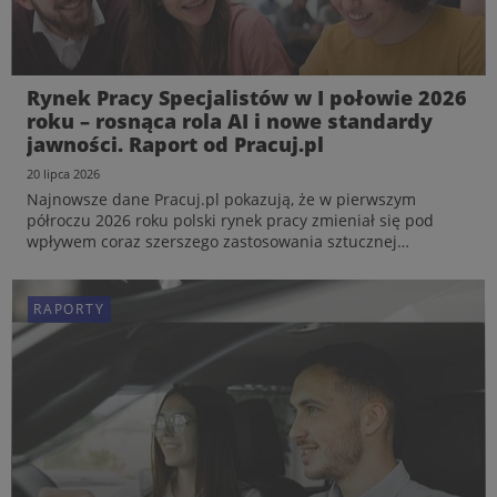
Rynek Pracy Specjalistów w I połowie 2026
roku – rosnąca rola AI i nowe standardy
jawności. Raport od Pracuj.pl
20 lipca 2026
Najnowsze dane Pracuj.pl pokazują, że w pierwszym
półroczu 2026 roku polski rynek pracy zmieniał się pod
wpływem coraz szerszego zastosowania sztucznej
inteligencji, wdrażania nowych wymogów dotyczących
przejrzystości zatrudnienia czy większej świadomości
kandydatów w za...
RAPORTY
RAPORTY