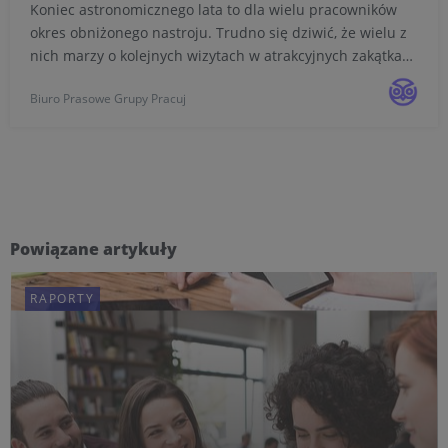
Koniec astronomicznego lata to dla wielu pracowników
okres obniżonego nastroju. Trudno się dziwić, że wielu z
nich marzy o kolejnych wizytach w atrakcyjnych zakątkach
świata. W tym kontekście na popularności zyskuje tzw.
Biuro Prasowe Grupy Pracuj
workation, czyli łączenie pracy zdalnej lub hy...
Powiązane artykuły
RAPORTY