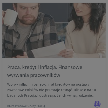
Praca, kredyt i inflacja. Finansowe
wyzwania pracowników
Wpływ inflacji i rosnących rat kredytów na postawy
zawodowe Polaków nie przestaje rosnąć. Blisko 8 na 10
badanych Pracuj.pl dostrzega, że ich wynagrodzenie
starczy na mniej niż rok temu. Z kolei co trzeci ma
Biuro Prasowe Grupy Pracuj
oszczędności pozwalające utrzymać się bez pracy