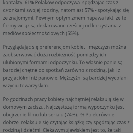
kontakty. 61% Polaków odpoczywa spędzając czas z
członkami swojej rodziny, natomiast 57% - spotykając się
ze znajomymi. Pewnym optymizmem napawa fakt, że te
formy wciąż są deklarowane częściej od korzystania z
mediów społecznościowych (55%).
Przyglądając się preferencjom kobiet i mężczyzn można
zaobserwować dużą rozbieżność pomiędzy ich
ulubionymi formami odpoczynku. To właśnie panie są
bardziej chętne do spotkań zarówno z rodziną, jak i z
przyjaciółmi niż panowie. Mężczyźni są bardziej wycofani
w życiu towarzyskim.
Po godzinach pracy kobiety najchętniej relaksują się w
domowym zaciszu. Najczęstszą formą wypoczynku jest
obejrzenie filmu lub serialu (74%). ⅔ Polek równie
dobrze relaksuje się czytając książkę czy spędzając czas z
rodziną i dziećmi. Ciekawym zjawiskiem jest to, że taki