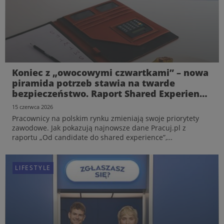
Koniec z „owocowymi czwartkami” – nowa
piramida potrzeb stawia na twarde
bezpieczeństwo. Raport Shared Experience
od Pracuj.pl
15 czerwca 2026
Pracownicy na polskim rynku zmieniają swoje priorytety
zawodowe. Jak pokazują najnowsze dane Pracuj.pl z
raportu „Od candidate do shared experience”,
poszukiwanie u pracodawcy swobodnej atmosfery i
dobrego wizerunku ustępuje miejsca innym potrzebom:
stabilności, transpar...
LIFESTYLE
LIFESTYLE