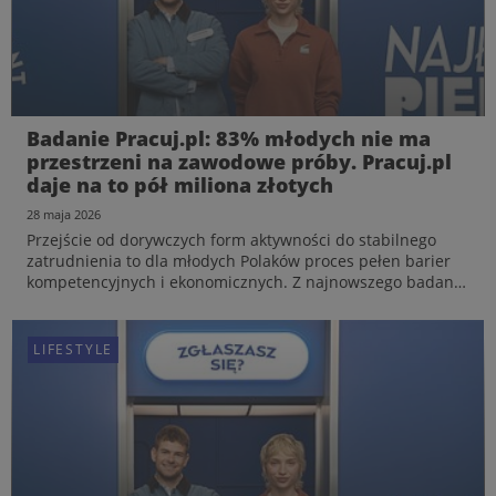
Koniec z „owocowymi czwartkami” – nowa
Badanie Pracuj.pl: 83% młodych nie ma
piramida potrzeb stawia na twarde
przestrzeni na zawodowe próby. Pracuj.pl
bezpieczeństwo. Raport Shared Experience
daje na to pół miliona złotych
od Pracuj.pl
15 czerwca 2026
28 maja 2026
Pracownicy na polskim rynku zmieniają swoje priorytety
Przejście od dorywczych form aktywności do stabilnego
zawodowe. Jak pokazują najnowsze dane Pracuj.pl z
zatrudnienia to dla młodych Polaków proces pełen barier
raportu „Od candidate do shared experience”,
kompetencyjnych i ekonomicznych. Z najnowszego badania
poszukiwanie u pracodawcy swobodnej atmosfery i
Pracuj.pl wynika, że aż 83% osób w wieku 18-29 lat
dobrego wizerunku ustępuje miejsca innym potrzebom:
odczuwa brak przestrzeni na swobodne testowanie
stabilności, transpar...
zawodow...
LIFESTYLE
LIFESTYLE
LIFESTYLE