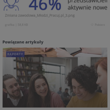
Zmiana zawodowa_Młodzi_Pracuj.pl_3.png
grafika
|
58,8 KB
Pobierz
Powiązane artykuły
RAPORTY