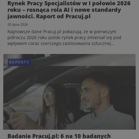
Rynek Pracy Specjalistów w I połowie 2026
roku – rosnąca rola AI i nowe standardy
jawności. Raport od Pracuj.pl
20 lipca 2026
Najnowsze dane Pracuj.pl pokazują, że w pierwszym
półroczu 2026 roku polski rynek pracy zmieniał się pod
wpływem coraz szerszego zastosowania sztucznej
inteligencji, wdrażania nowych wymogów dotyczących
przejrzystości zatrudnienia czy większej świadomości
kandydatów w za...
RAPORTY
RAPORTY
Rynek Pracy Specjalistów w I połowie 2026
Badanie Pracuj.pl: 6 na 10 badanych