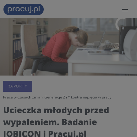
RAPORTY
Praca w czasach zmian: Generacje Z i Y kontra napięcia w pracy
Ucieczka młodych przed
wypaleniem. Badanie
JOBICON i Pracuj.pl