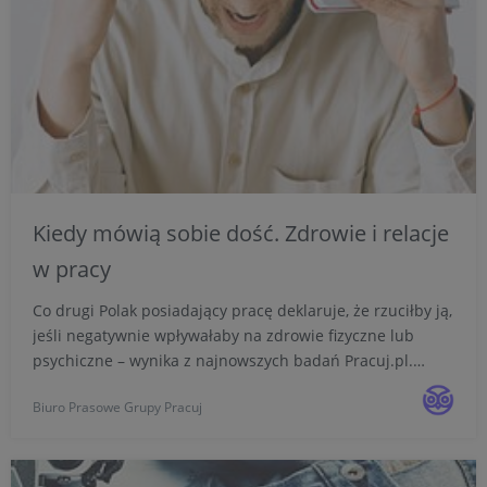
Kiedy mówią sobie dość. Zdrowie i relacje
w pracy
Co drugi Polak posiadający pracę deklaruje, że rzuciłby ją,
jeśli negatywnie wpływałaby na zdrowie fizyczne lub
psychiczne – wynika z najnowszych badań Pracuj.pl.
Pracownicy w Polsce w teorii zdają się mieć rosnącą
Biuro Prasowe Grupy Pracuj
świadomość znaczenia dobrych relacji i odpowiedniego...