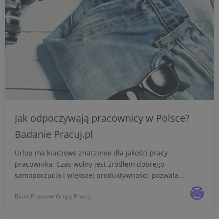
Jak odpoczywają pracownicy w Polsce?
Badanie Pracuj.pl
Urlop ma kluczowe znaczenie dla jakości pracy
pracownika. Czas wolny jest źródłem dobrego
samopoczucia i większej produktywności, pozwala
uzyskać odpowiedni dystans do zawodowych trudów.
Biuro Prasowe Grupy Pracuj
81% Polaków badanych przez Pracuj.pl deklaruje, że
dobry urlop jest kluczowy, ab...