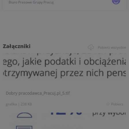
Biuro Prasowe Grupy Pracuj
kredytowe Polaków, strukturę ich wydatków,
oszczędności,...
Załączniki
Pobierz wszystkie
Dobry pracodawca_Pracuj.pl_5.tif
grafika
|
238 KB
Pobierz