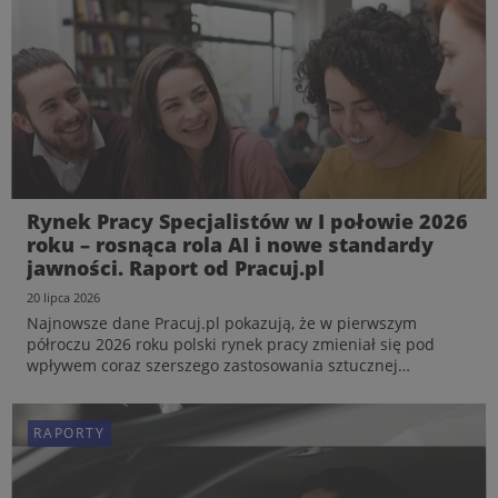
Rynek Pracy Specjalistów w I połowie 2026
roku – rosnąca rola AI i nowe standardy
jawności. Raport od Pracuj.pl
20 lipca 2026
Najnowsze dane Pracuj.pl pokazują, że w pierwszym
półroczu 2026 roku polski rynek pracy zmieniał się pod
wpływem coraz szerszego zastosowania sztucznej
inteligencji, wdrażania nowych wymogów dotyczących
przejrzystości zatrudnienia czy większej świadomości
kandydatów w za...
RAPORTY
RAPORTY