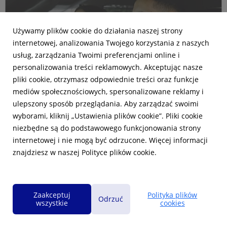
Używamy plików cookie do działania naszej strony
internetowej, analizowania Twojego korzystania z naszych
usług, zarządzania Twoimi preferencjami online i
personalizowania treści reklamowych. Akceptując nasze
pliki cookie, otrzymasz odpowiednie treści oraz funkcje
Rynek Pracy Specjalistów w I połowie 2026
Badanie Pracuj.pl: 6 na 10 badanych
mediów społecznościowych, spersonalizowane reklamy i
roku – rosnąca rola AI i nowe standardy
rezygnuje ze starań o pracę przez
ulepszony sposób przeglądania. Aby zarządzać swoimi
jawności. Raport od Pracuj.pl
niedogodny dojazd
wyborami, kliknij „Ustawienia plików cookie”. Pliki cookie
20 lipca 2026
13 lipca 2026
niezbędne są do podstawowego funkcjonowania strony
Najnowsze dane Pracuj.pl pokazują, że w pierwszym
Blisko 60% badanych przyznaje, że zdarzyło im się
internetowej i nie mogą być odrzucone. Więcej informacji
półroczu 2026 roku polski rynek pracy zmieniał się pod
zrezygnować z rekrutacji, bo czas podróży do firmy okazał
znajdziesz w naszej Polityce plików cookie.
wpływem coraz szerszego zastosowania sztucznej
się zbyt długi. Najnowsze badanie Pracuj.pl pokazuje, że
inteligencji, wdrażania nowych wymogów dotyczących
codzienna logistyka transportu to dziś jeden z kluczowych
przejrzystości zatrudnienia czy większej świadomości
czynników decyzyjnych na rynku pracy. Sprawny do...
kandydatów w za...
RAPORTY
RAPORTY
RAPORTY
Zaakceptuj
Polityka plików
Odrzuć
wszystkie
cookies