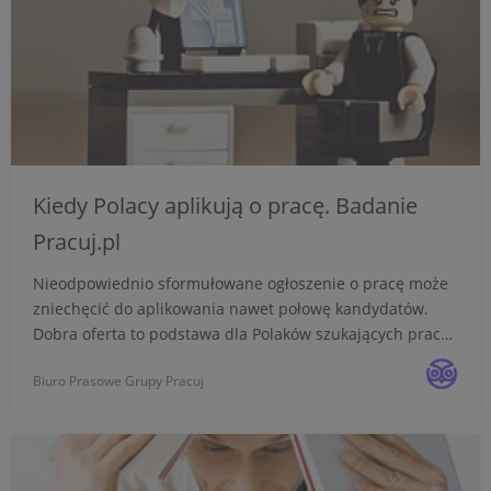
Kiedy Polacy aplikują o pracę. Badanie
Pracuj.pl
Nieodpowiednio sformułowane ogłoszenie o pracę może
zniechęcić do aplikowania nawet połowę kandydatów.
Dobra oferta to podstawa dla Polaków szukających pracy -
tak przynajmniej wynika z badań Pracuj.pl. Drogę do
Biuro Prasowe Grupy Pracuj
starania się o stanowisko potrafią zakłócić m.in. brak ...