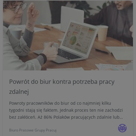
Powrót do biur kontra potrzeba pracy
zdalnej
Powroty pracowników do biur od co najmniej kilku
tygodni stają się faktem. Jednak proces ten nie zachodzi
bez zakłóceń. Aż 86% Polaków pracujących zdalnie lub
hybrydowo badanych przez Pracuj.pl deklaruje, że także
Biuro Prasowe Grupy Pracuj
w przyszłości chcą wykonywać obowiązki w tych