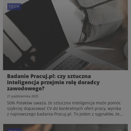
TECH
TECH
Badanie Pracuj.pl: czy sztuczna
Rynek pracy IT w Polsce w 2025 roku –
inteligencja przejmie rolę doradcy
wyczekiwane odbicie i popyt na seniorów
zawodowego?
5 lutego 2026
21 października 2025
W 2025 roku polska branża technologiczna zaczęła
50% Polaków uważa, że sztuczna inteligencja może pomóc
odrabiać straty po okresie spowolnienia, notując pierwszy
szybciej dopasować CV do konkretnych ofert pracy, wynika
od trzech lat wzrost liczby ofert pracy. Odbicie to ma
z najnowszego badania Pracuj.pl. To jeden z sygnałów, że
jednak charakter selektywny – pracodawcy koncentrują się
rola cyfrowych narzędzi w rekrutacji rośnie. Jednocześnie
na kluczowych kompetencjach technicznych i sztucznej...
40% respondentów ma etyczne wątpliwości wobe...