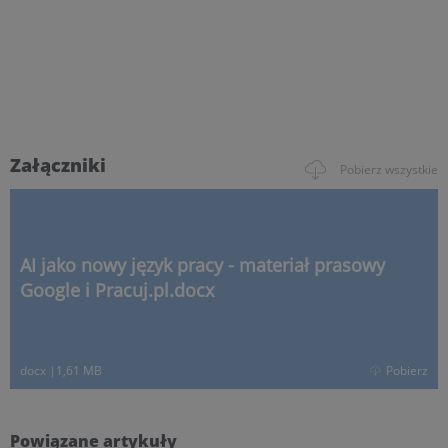
Załączniki
Pobierz wszystkie
AI jako nowy język pracy - materiał prasowy
Google i Pracuj.pl.docx
docx
|
1,61 MB
Pobierz
Powiązane artykuły