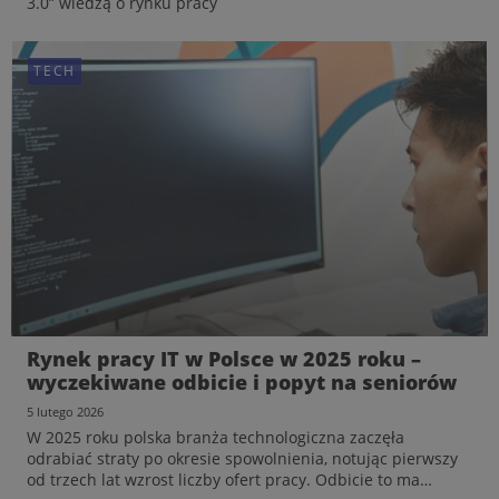
3.0” wiedzą o rynku pracy
TECH
TECH
AI jako nowa kompetencja zawodowa.
Rynek pracy IT w Polsce w 2025 roku –
Nowe dane z rynku pokazują zmianę w
wyczekiwane odbicie i popyt na seniorów
rekrutacjach
5 lutego 2026
19 marca 2026
W 2025 roku polska branża technologiczna zaczęła
Pracuj.pl wspiera program Google „Umiejętności Jutra AI
odrabiać straty po okresie spowolnienia, notując pierwszy
3.0” wiedzą o rynku pracy
od trzech lat wzrost liczby ofert pracy. Odbicie to ma