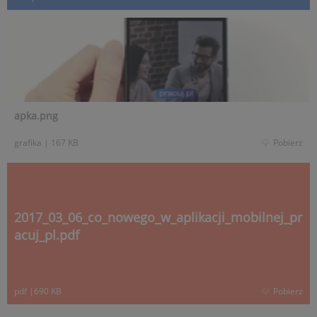
apka.png
grafika
|
167 KB
Pobierz
2017_03_06_co_nowego_w_aplikacji_mobilnej_pr
acuj_pl.pdf
pdf
|
690 KB
Pobierz