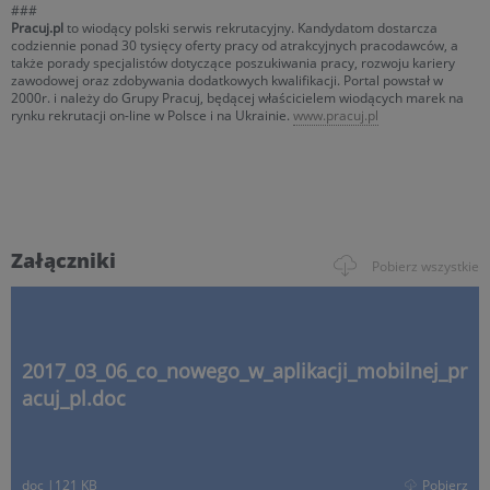
###
Pracuj.pl
to wiodący polski serwis rekrutacyjny. Kandydatom dostarcza
codziennie ponad 30 tysięcy oferty pracy od atrakcyjnych pracodawców, a
także porady specjalistów dotyczące poszukiwania pracy, rozwoju kariery
zawodowej oraz zdobywania dodatkowych kwalifikacji. Portal powstał w
2000r. i należy do Grupy Pracuj, będącej właścicielem wiodących marek na
rynku rekrutacji on-line w Polsce i na Ukrainie.
www.pracuj.pl
Załączniki
Pobierz wszystkie
2017_03_06_co_nowego_w_aplikacji_mobilnej_pr
acuj_pl.doc
doc
|
121 KB
Pobierz