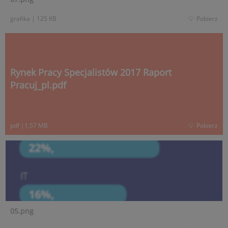
grafika
|
125 KB
Pobierz
Rynek Pracy Specjalistów 2017 Raport
Pracuj_pl.pdf
pdf
|
1,57 MB
Pobierz
05.png