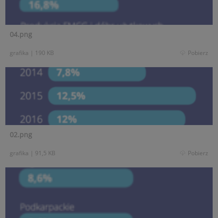
04.png
grafika
|
190 KB
Pobierz
02.png
grafika
|
91,5 KB
Pobierz