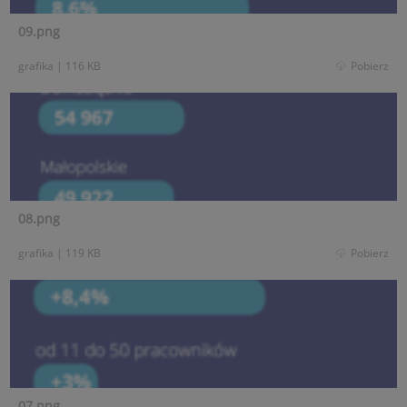
09.png
grafika
|
116 KB
Pobierz
08.png
grafika
|
119 KB
Pobierz
07.png