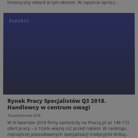
historyczny rekord w tym okresie. W raporcie oprócz
danych o specjalizacjach, branżach i województwach
znalazła się sekcja „W centrum uwagi”. Pokazujemy w niej,
k...
RAPORTY
RAPORTY
Rynek Pracy Specjalistów H1 2019. Kogo
Rynek Pracy Specjalistów Q3 2018.
szukali pracodawcy?
Handlowcy w centrum uwagi
12 lipca 2019
18 października 2018
W I półroczu 2019 firmy zamieściły na Pracuj.pl 295 257
W III kwartale 2018 firmy zamieściły na Pracuj.pl aż 148 172
ofert ogłoszeń – o 1,4% więcej, niż przed rokiem. To
ofert pracy – o 10,6% więcej niż przed rokiem. W rankingu
historyczny rekord w tym okresie. W raporcie oprócz
najczęściej poszukiwanych specjalizacji tradycyjnie królują