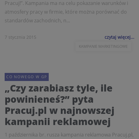
Pracuj!”. Kampania ma na celu pokazanie warunków i
atmosfery pracy w firmie, które można porównać do
standardów zachodnich, n...
7 stycznia 2015
czytaj więcej...
KAMPANIE MARKETINGOWE
CO NOWEGO W GP
„Czy zarabiasz tyle, ile
powinieneś?” pyta
Pracuj.pl w najnowszej
kampanii reklamowej
1 października br. rusza kampania reklamowa Pracuj.pl,