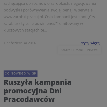
zachęcająca do rozmów o zarobkach, negocjowania
podwyżki i porównywania swojej pensji w serwisie
www.zarobki.pracuj.pl. Osią kampanii jest spot „Czy
zarabiasz tyle, ile powinieneś?” emitowany w
kluczowych stacjach te...
1 października 2014
czytaj więcej...
KAMPANIE MARKETINGOWE
CO NOWEGO W GP
Ruszyła kampania
promocyjna Dni
Pracodawców