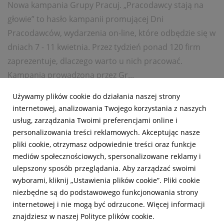
Nowa kampania Grupy Pracuj. „Pracodawcy stają na
głowie” to hasło kampanii promującej Dni
Pracodawców, wydarzenia on-line, które odbędzie się w
dniach 7 - 11 kwietnia. Przez tydzień ponad 120 firm
zaprezentuje, dlaczego warto u nich pracować.
Kampania prowadzona przez Gr...
Używamy plików cookie do działania naszej strony
7 kwietnia 2014
czytaj więcej...
internetowej, analizowania Twojego korzystania z naszych
KAMPANIE MARKETINGOWE
SHOWCASE
usług, zarządzania Twoimi preferencjami online i
personalizowania treści reklamowych. Akceptując nasze
WYDARZENIA ON-LINE
pliki cookie, otrzymasz odpowiednie treści oraz funkcje
mediów społecznościowych, spersonalizowane reklamy i
ulepszony sposób przeglądania. Aby zarządzać swoimi
wyborami, kliknij „Ustawienia plików cookie”. Pliki cookie
niezbędne są do podstawowego funkcjonowania strony
internetowej i nie mogą być odrzucone. Więcej informacji
znajdziesz w naszej Polityce plików cookie.