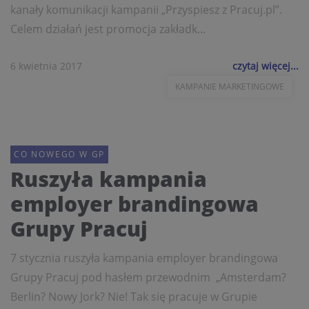
kanały komunikacji kampanii „Przyspiesz z Pracuj.pl”.
Celem działań jest promocja zakładk...
6 kwietnia 2017
czytaj więcej...
KAMPANIE MARKETINGOWE
CO NOWEGO W GP
Ruszyła kampania
employer brandingowa
Grupy Pracuj
7 stycznia ruszyła kampania employer brandingowa
Grupy Pracuj pod hasłem przewodnim „Amsterdam?
Berlin? Nowy Jork? Nie! Tak się pracuje w Grupie