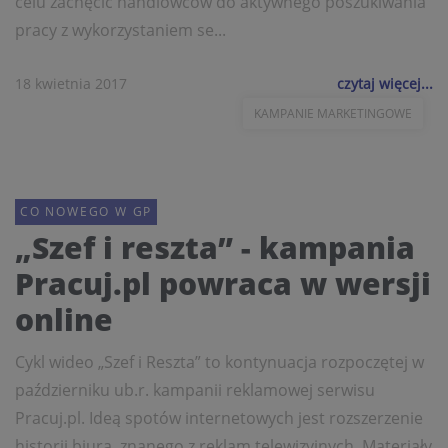
celu zachęcić handlowców do aktywnego poszukiwania
pracy z wykorzystaniem se...
18 kwietnia 2017
czytaj więcej...
KAMPANIE MARKETINGOWE
CO NOWEGO W GP
„Szef i reszta” - kampania
Pracuj.pl powraca w wersji
online
Cykl wideo „Szef i Reszta” to kontynuacja rozpoczętej w
październiku ub.r. kampanii reklamowej serwisu
Pracuj.pl. Ideą spotów internetowych jest rozszerzenie
historii biura, znanego z reklam telewizyjnych. Materiały