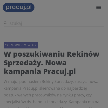
CO NOWEGO W GP
W poszukiwaniu Rekinów
Sprzedaży. Nowa
kampania Pracuj.pl
W maju, pod hasłem Rekiny Sprzedaży, ruszyła nowa
kampania Pracuj.pl skierowana do najbardziej
poszukiwanych pracowników na rynku pracy, czyli
specjalistów ds. handlu i sprzedaży. Kampania ma na