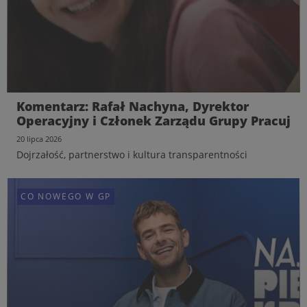
Komentarz: Rafał Nachyna, Dyrektor
Operacyjny i Członek Zarządu Grupy Pracuj
20 lipca 2026
Dojrzałość, partnerstwo i kultura transparentności
CO NOWEGO W GP
CO NOWEGO W GP