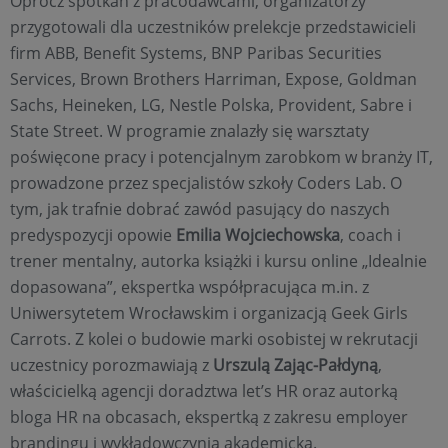
Oprócz spotkań z pracodawcami, organizatorzy
przygotowali dla uczestników prelekcje przedstawicieli
firm ABB, Benefit Systems, BNP Paribas Securities
Services, Brown Brothers Harriman, Expose, Goldman
Sachs, Heineken, LG, Nestle Polska, Provident, Sabre i
State Street. W programie znalazły się warsztaty
poświęcone pracy i potencjalnym zarobkom w branży IT,
prowadzone przez specjalistów szkoły Coders Lab. O
tym, jak trafnie dobrać zawód pasujący do naszych
predyspozycji opowie
Emilia Wojciechowska
, coach i
trener mentalny, autorka książki i kursu online „Idealnie
dopasowana”, ekspertka współpracująca m.in. z
Uniwersytetem Wrocławskim i organizacją Geek Girls
Carrots. Z kolei o budowie marki osobistej w rekrutacji
uczestnicy porozmawiają z
Urszulą Zając-Pałdyną
,
właścicielką agencji doradztwa let’s HR oraz autorką
bloga HR na obcasach, ekspertką z zakresu employer
brandingu i wykładowczynią akademicką.