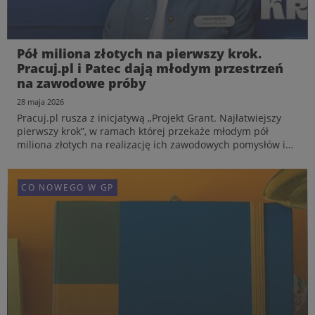
Pół miliona złotych na pierwszy krok.
Pracuj.pl i Patec dają młodym przestrzeń
na zawodowe próby
Komentarz: Rafał Nachyna, Dyrektor
28 maja 2026
Operacyjny i Członek Zarządu Grupy Pracuj
Pracuj.pl rusza z inicjatywą „Projekt Grant. Najłatwiejszy
20 lipca 2026
pierwszy krok”, w ramach której przekaże młodym pół
Dojrzałość, partnerstwo i kultura transparentności
miliona złotych na realizację ich zawodowych pomysłów i
pierwszych prób na rynku pracy. Program powstał z myślą
o osobach, które mają pomysł na siebie, ale potr...
CO NOWEGO W GP
CO NOWEGO W GP
CO NOWEGO W GP