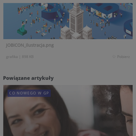
JOBICON_ilustracja.png
grafika
|
898 KB
Pobierz
Powiązane artykuły
CO NOWEGO W GP