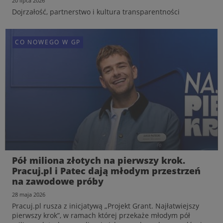
20 lipca 2026
Dojrzałość, partnerstwo i kultura transparentności
CO NOWEGO W GP
CO NOWEGO W GP
Pół miliona złotych na pierwszy krok.
Pracuj.pl i Patec dają młodym przestrzeń
na zawodowe próby
Komentarz: Rafał Nachyna, Dyrektor
28 maja 2026
Operacyjny i Członek Zarządu Grupy Pracuj
Pracuj.pl rusza z inicjatywą „Projekt Grant. Najłatwiejszy
20 lipca 2026
pierwszy krok”, w ramach której przekaże młodym pół