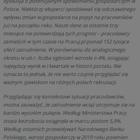
dyskusja o potencjalnym spowolnieniu gospodarczym w
Polsce. Niektórzy eksperci spodziewali się odczuwalnego
wpływu zmian w gospodarce na popyt na pracowników
już na początku roku. Nasze dane za ostatnie trzy
miesiące nie potwierdzają tych prognoz – pracodawcy
zamieścili w tym czasie na Pracuj.pl ponad 152 tysiące
ofert zatrudnienia. W porównaniu do analogicznego
okresu w ub.r. liczba ogłoszeń wzrosła o 4%, osiągając
najwyższy wynik w I kwartale w historii portalu. Nie
oznacza to jednak, że nie warto czujnie przyglądać się
ważnym zjawiskom na różnych polach rekrutacji.
Przyglądając się kontekstowi sytuacji pracodawców,
można zauważyć, że zatrudnienie wciąż utrzymuje się na
bardzo wysokim pułapie. Według Ministerstwa Pracy
stopa bezrobocia osiągnęła w marcu poziom 5,9%.
Według ostatnich przewidywań Narodowego Banku
Polskiego, wzrost gospodarczy w 2019 roku powinien