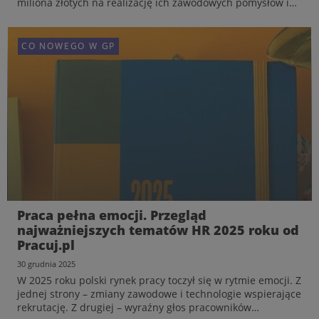
Dojrzałość, partnerstwo i kultura transparentności
miliona złotych na realizację ich zawodowych pomysłów i
pierwszych prób na rynku pracy. Program powstał z myślą
o osobach, które mają pomysł na siebie, ale potr...
CO NOWEGO W GP
CO NOWEGO W GP
CO NOWEGO W GP
Pół miliona złotych na pierwszy krok.
Praca pełna emocji. Przegląd
Pracuj.pl i Patec dają młodym przestrzeń
najważniejszych tematów HR 2025 roku od
na zawodowe próby
Pracuj.pl
Komentarz: Rafał Nachyna, Dyrektor
28 maja 2026
30 grudnia 2025
Operacyjny i Członek Zarządu Grupy Pracuj
Pracuj.pl rusza z inicjatywą „Projekt Grant. Najłatwiejszy
W 2025 roku polski rynek pracy toczył się w rytmie emocji. Z
20 lipca 2026
pierwszy krok”, w ramach której przekaże młodym pół
jednej strony – zmiany zawodowe i technologie wspierające
Dojrzałość, partnerstwo i kultura transparentności
miliona złotych na realizację ich zawodowych pomysłów i
rekrutację. Z drugiej – wyraźny głos pracowników