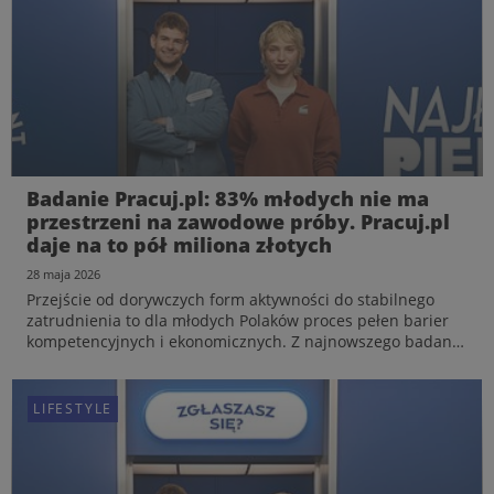
Badanie Pracuj.pl: 83% młodych nie ma
przestrzeni na zawodowe próby. Pracuj.pl
daje na to pół miliona złotych
28 maja 2026
Przejście od dorywczych form aktywności do stabilnego
zatrudnienia to dla młodych Polaków proces pełen barier
kompetencyjnych i ekonomicznych. Z najnowszego badania
Pracuj.pl wynika, że aż 83% osób w wieku 18-29 lat
odczuwa brak przestrzeni na swobodne testowanie
zawodow...
LIFESTYLE
LIFESTYLE