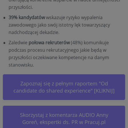
przyszłości.
39% kandydatów
wskazuje ryzyko wypalenia
zawodowego jako swój istotny lęk towarzyszący
nadchodzącej dekadzie.
Zaledwie
połowa rekruterów
(48%) komunikuje
podczas procesu rekrutacyjnego jakie będą w
przyszłości oczekiwane kompetencje na danym
stanowisku.
Zapoznaj się z pełnym raportem "Od
candidate do shared experience" [KLIKNIJ]
Skorzystaj z komentarza AUDIO Anny
Goreń, ekspertki ds. PR w Pracuj.pl