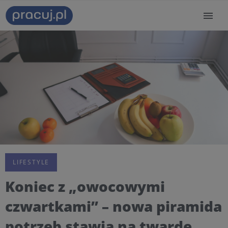
LIFESTYLE
Koniec z „owocowymi
czwartkami” – nowa piramida
potrzeb stawia na twarde