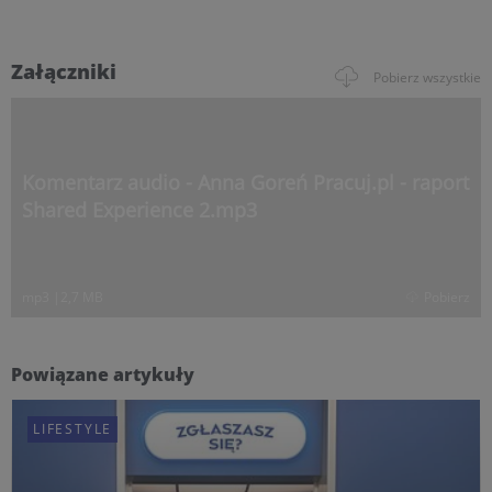
Załączniki
Pobierz wszystkie
Komentarz audio - Anna Goreń Pracuj.pl - raport
Shared Experience 2.mp3
mp3
|
2,7 MB
Pobierz
Powiązane artykuły
LIFESTYLE