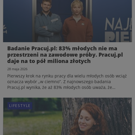
Badanie Pracuj.pl: 83% młodych nie ma
Badanie Pracuj.pl: 83% młodych nie ma
przestrzeni na zawodowe próby. Pracuj.pl
przestrzeni na zawodowe próby. Pracuj.pl
daje na to pół miliona złotych
daje na to pół miliona złotych
28 maja 2026
28 maja 2026
Przejście od dorywczych form aktywności do stabilnego
Pierwszy krok na rynku pracy dla wielu młodych osób wciąż
zatrudnienia to dla młodych Polaków proces pełen barier
oznacza wybór „w ciemno”. Z najnowszego badania
kompetencyjnych i ekonomicznych. Z najnowszego badania
Pracuj.pl wynika, że aż 83% młodych osób uważa, że
Pracuj.pl wynika, że aż 83% osób w wieku 18-29 lat
brakuje im przestrzeni na próbowanie różnych
odczuwa brak przestrzeni na swobodne testowanie
zawodowych ścieżek. Jednocześnie 67% chciałoby
zawodow...
sprawdzić, czy ich pas...
LIFESTYLE
LIFESTYLE
LIFESTYLE