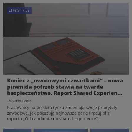
LIFESTYLE
Koniec z „owocowymi czwartkami” – nowa
piramida potrzeb stawia na twarde
bezpieczeństwo. Raport Shared Experience
od Pracuj.pl
15 czerwca 2026
Pracownicy na polskim rynku zmieniają swoje priorytety
zawodowe. Jak pokazują najnowsze dane Pracuj.pl z
raportu „Od candidate do shared experience”,
poszukiwanie u pracodawcy swobodnej atmosfery i
dobrego wizerunku ustępuje miejsca innym potrzebom: