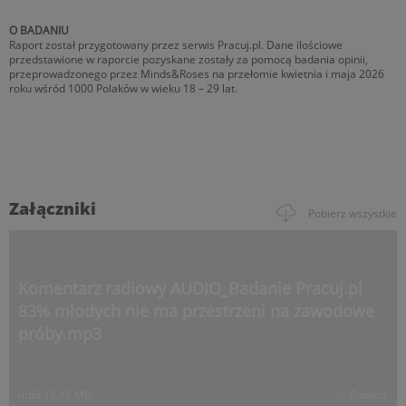
O BADANIU
Raport został przygotowany przez serwis Pracuj.pl. Dane ilościowe
przedstawione w raporcie pozyskane zostały za pomocą badania opinii,
przeprowadzonego przez Minds&Roses na przełomie kwietnia i maja 2026
roku wśród 1000 Polaków w wieku 18 – 29 lat.
Załączniki
Pobierz wszystkie
Komentarz radiowy AUDIO_Badanie Pracuj.pl
83% młodych nie ma przestrzeni na zawodowe
próby.mp3
mp3
|
2,12 MB
Pobierz