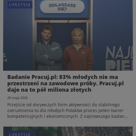
stabilności, transpar...
LIFESTYLE
LIFESTYLE
Koniec z „owocowymi czwartkami” – nowa
Badanie Pracuj.pl: 83% młodych nie ma
piramida potrzeb stawia na twarde
przestrzeni na zawodowe próby. Pracuj.pl
bezpieczeństwo. Raport Shared Experience
daje na to pół miliona złotych
od Pracuj.pl
15 czerwca 2026
28 maja 2026
Pracownicy na polskim rynku zmieniają swoje priorytety
Przejście od dorywczych form aktywności do stabilnego
zawodowe. Jak pokazują najnowsze dane Pracuj.pl z
zatrudnienia to dla młodych Polaków proces pełen barier
raportu „Od candidate do shared experience”,
kompetencyjnych i ekonomicznych. Z najnowszego badania
poszukiwanie u pracodawcy swobodnej atmosfery i
Pracuj.pl wynika, że aż 83% osób w wieku 18-29 lat
dobrego wizerunku ustępuje miejsca innym potrzebom:
odczuwa brak przestrzeni na swobodne testowanie
stabilności, transpar...
zawodow...
LIFESTYLE
LIFESTYLE
LIFESTYLE