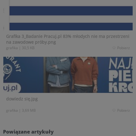
Grafika 3_Badanie Pracuj.pl 83% młodych nie ma przestrzeni
na zawodowe próby.png
grafika
|
30,5 KB
Pobierz
dowiedz się.jpg
grafika
|
3,69 MB
Pobierz
Powiązane artykuły