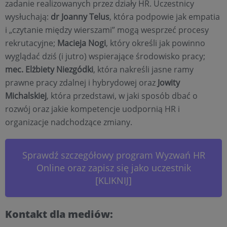
zadanie realizowanych przez działy HR. Uczestnicy
wysłuchają:
dr Joanny Telus
, która podpowie jak empatia
i „czytanie między wierszami” mogą wesprzeć procesy
rekrutacyjne;
Macieja Nogi
, który określi jak powinno
wyglądać dziś (i jutro) wspierające środowisko pracy;
mec. Elżbiety Niezgódki
, która nakreśli jasne ramy
prawne pracy zdalnej i hybrydowej oraz
Jowity
Michalskiej
, która przedstawi, w jaki sposób dbać o
rozwój oraz jakie kompetencje uodpornią HR i
organizacje nadchodzące zmiany.
Sprawdź szczegółowy program Wyzwań HR
Online oraz zapisz się jako uczestnik
[KLIKNIJ]
Kontakt dla mediów: