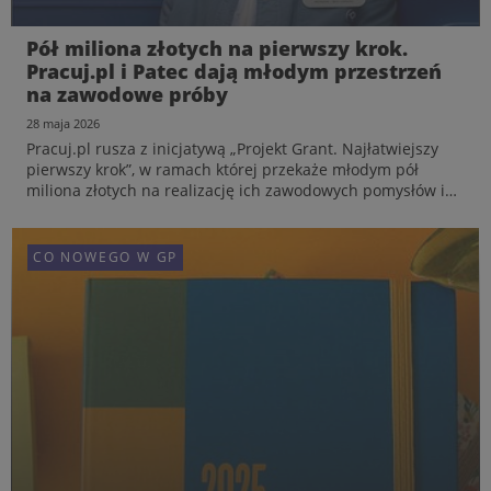
Pół miliona złotych na pierwszy krok.
Pracuj.pl i Patec dają młodym przestrzeń
na zawodowe próby
Komentarz: Rafał Nachyna, Dyrektor
28 maja 2026
Operacyjny i Członek Zarządu Grupy Pracuj
Pracuj.pl rusza z inicjatywą „Projekt Grant. Najłatwiejszy
20 lipca 2026
pierwszy krok”, w ramach której przekaże młodym pół
Dojrzałość, partnerstwo i kultura transparentności
miliona złotych na realizację ich zawodowych pomysłów i
pierwszych prób na rynku pracy. Program powstał z myślą
o osobach, które mają pomysł na siebie, ale potr...
CO NOWEGO W GP
CO NOWEGO W GP
CO NOWEGO W GP