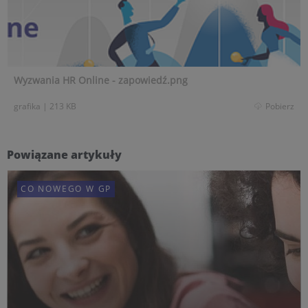
Wyzwania HR Online - zapowiedź.png
grafika
|
213 KB
Pobierz
Powiązane artykuły
CO NOWEGO W GP