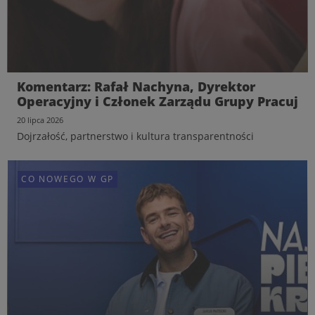
Komentarz: Rafał Nachyna, Dyrektor
Operacyjny i Członek Zarządu Grupy Pracuj
20 lipca 2026
Dojrzałość, partnerstwo i kultura transparentności
CO NOWEGO W GP
CO NOWEGO W GP