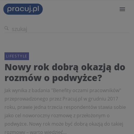
LIFESTYLE
Nowy rok dobrą okazją do
rozmów o podwyżce?
Jak wynika z badania "Benefity oczami pracowników"
przeprowadzonego przez Pracuj.pl w grudniu 2017
roku, prawie jedna trzecia respondentów stawia sobie
jako cel noworoczny rozmowę z przełożonym o
podwyżce. Nowy rok może być dobrą okazją do takiej
rozmowy – warto wiedzieć...