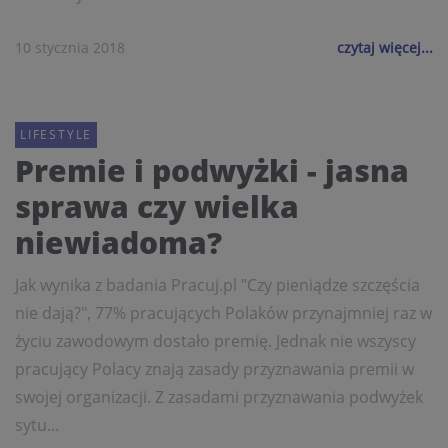
10 stycznia 2018
czytaj więcej...
LIFESTYLE
Premie i podwyżki - jasna
sprawa czy wielka
niewiadoma?
Jak wynika z badania Pracuj.pl "Czy pieniądze szczęścia
nie dają?", 77% pracujących Polaków przynajmniej raz w
życiu zawodowym dostało premię. Jednak nie wszyscy
pracujący Polacy znają zasady przyznawania premii w
swojej organizacji. Z zasadami przyznawania podwyżek
sytu...