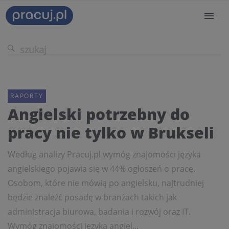
RAPORTY
Angielski potrzebny do
pracy nie tylko w Brukseli
Według analizy Pracuj.pl wymóg znajomości języka
angielskiego pojawia się w 44% ogłoszeń o pracę.
Osobom, które nie mówią po angielsku, najtrudniej
będzie znaleźć posadę w branżach takich jak
administracja biurowa, badania i rozwój oraz IT.
Wymóg znajomości języka angiel...