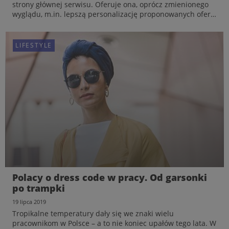
strony głównej serwisu. Oferuje ona, oprócz zmienionego
wyglądu, m.in. lepszą personalizację proponowanych ofert
pracy, szybki i sprawny dostęp do ogłoszeń, lepsze
dostosowanie strony do urządzeń mobilnych oraz no...
TECH
LIFESTYLE
Jak powstała nowa odsłona Pracuj.pl? Case
Polacy o dress code w pracy. Od garsonki
study
po trampki
12 sierpnia 2019
19 lipca 2019
Użytkownicy Pracuj.pl od kilku tygodni korzystają z nowej
Tropikalne temperatury dały się we znaki wielu
strony głównej serwisu. Oferuje ona, oprócz zmienionego
pracownikom w Polsce – a to nie koniec upałów tego lata. W