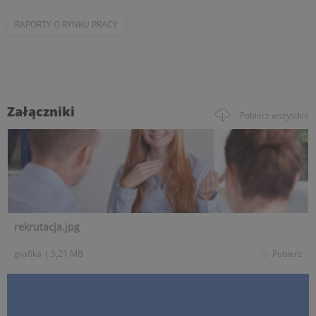
RAPORTY O RYNKU PRACY
Załączniki
Pobierz wszystkie
rekrutacja.jpg
grafika
|
5,21 MB
Pobierz