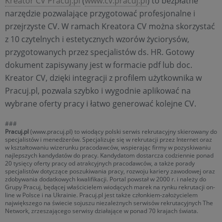
Kreator CV Pracuj.pl
(
www.cv.pracuj.pl
) to bezpłatne
narzędzie pozwalające przygotować profesjonalne i
przejrzyste CV. W ramach Kreatora CV można skorzystać
z 10 czytelnych i estetycznych wzorów życiorysów,
przygotowanych przez specjalistów ds. HR. Gotowy
dokument zapisywany jest w formacie pdf lub doc.
Kreator CV, dzięki integracji z profilem użytkownika w
Pracuj.pl, pozwala szybko i wygodnie aplikować na
wybrane oferty pracy i łatwo generować kolejne CV.
###
Pracuj.pl
(www.pracuj.pl) to wiodący polski serwis rekrutacyjny skierowany do
specjalistów i menedżerów. Specjalizuje się w rekrutacji przez Internet oraz
w kształtowaniu wizerunku pracodawców, wspierając firmy w pozyskiwaniu
najlepszych kandydatów do pracy. Kandydatom dostarcza codziennie ponad
20 tysięcy oferty pracy od atrakcyjnych pracodawców, a także porady
specjalistów dotyczące poszukiwania pracy, rozwoju kariery zawodowej oraz
zdobywania dodatkowych kwalifikacji. Portal powstał w 2000 r. i należy do
Grupy Pracuj, będącej właścicielem wiodących marek na rynku rekrutacji on-
line w Polsce i na Ukrainie. Pracuj.pl jest także członkiem-założycielem
największego na świecie sojuszu niezależnych serwisów rekrutacyjnych The
Network, zrzeszającego serwisy działające w ponad 70 krajach świata.