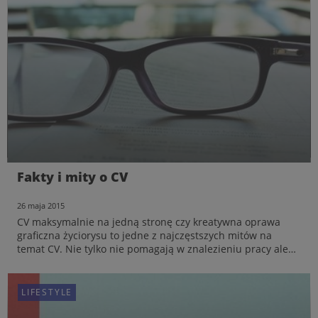
6 wskazówek jak stworzyć dobre CV
Fakty i mity o CV
młodego kandydata
11 czerwca 2015
26 maja 2015
Według badania przeprowadzonego na zlecenie Pracuj.pl
CV maksymalnie na jedną stronę czy kreatywna oprawa
aż 48% osób w wieku 18-29 lat regularnie aktualizuje swoje
graficzna życiorysu to jedne z najczęstszych mitów na
CV. To znacznie więcej niż wśród pracowników po 30 roku
temat CV. Nie tylko nie pomagają w znalezieniu pracy ale
życia. Rekruterzy podpowiadają, jak powinny wyglądać
są zmorą samych rekruterów. Duża część poszukujących
dokumenty aplikacyjne młodych kandydatów, aby spe...
pracy zbyt dużą wagę przykłada również do zdjęcia zamia...
LIFESTYLE
LIFESTYLE
LIFESTYLE