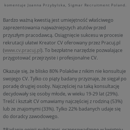
komentuje Joanna Przybylska, Sigmar Recruitment Poland.
Bardzo ważną kwestią jest umiejętność właściwego
zaprezentowania najważniejszych atutów przed
przyszłym pracodawcą. Osiągnięcie sukcesu w procesie
rekrutacji ułatwi Kreator CV oferowany przez Pracuj.pl
(
www.cv.pracuj.pl
). To bezpłatne narzędzie pozwalające
przygotować przejrzyste i profesjonalne CV.
Okazuje się, że blisko 80% Polaków z nikim nie konsultuje
swojego CV. Tylko co piąty badany przyznaje, że sięgał po
poradę drugiej osoby. Najczęściej na taką konsultację
decydowały się osoby młode, w wieku 19-29 lat (29%).
Treść i kształt CV omawiamy najczęściej z rodziną (53%)
lub ze znajomymi (33%). Tylko 22% badanych udaje się
do doradcy zawodowego.
*Badanie opinii publicznej, przeprowadzone w kwietniu