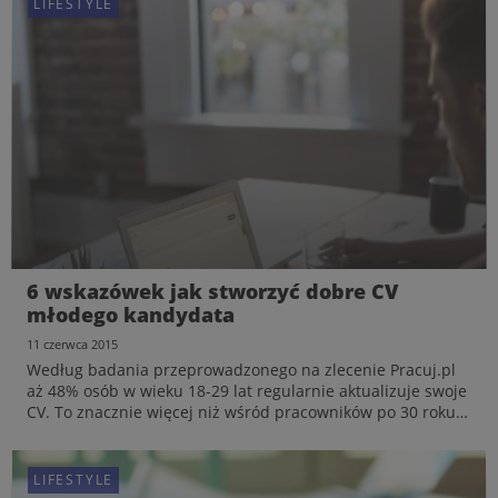
LIFESTYLE
6 wskazówek jak stworzyć dobre CV
młodego kandydata
11 czerwca 2015
Według badania przeprowadzonego na zlecenie Pracuj.pl
aż 48% osób w wieku 18-29 lat regularnie aktualizuje swoje
CV. To znacznie więcej niż wśród pracowników po 30 roku
życia. Rekruterzy podpowiadają, jak powinny wyglądać
dokumenty aplikacyjne młodych kandydatów, aby spe...
LIFESTYLE
LIFESTYLE