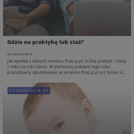
Jeżeli praca nie w Polsce, to gdzie?
Gdzie na praktykę lub staż?
9 września 2014
24 czerwca 2014
W Polsce ofert pracy przybywa, jeżeli jednak ktoś chciałby
Jak wynika z danych serwisu Pracuj.pl, liczba praktyk i staży
szukać szczęścia za granicą, jest w czym wybierać. W I
z roku na rok rośnie. W pierwszej połowie tego roku
połowie tego roku firmy z zagranicy opublikowały w
pracodawcy opublikowali w serwisie Pracuj.pl już blisko 4,4
serwisie Pracuj.pl ponad 3 tys. ofert. Najwięcej ofert pracy
tys. ofert praktyk i staży, czyli aż o 20% więcej niż w
pochodziło z Niemiec i Holandii. Wielka Bryta...
analogicznym okresie 2013 roku. Najwięcej...
CO NOWEGO W GP
CO NOWEGO W GP
CO NOWEGO W GP