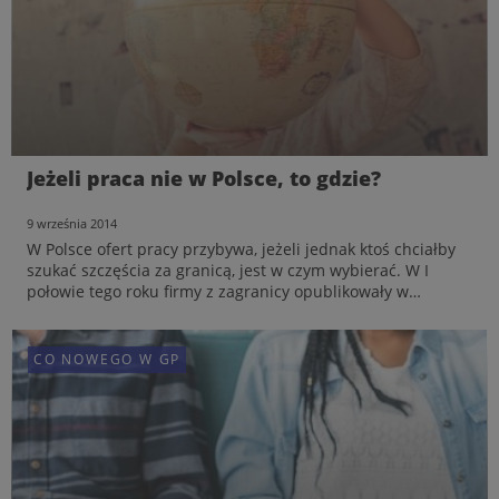
Jeżeli praca nie w Polsce, to gdzie?
9 września 2014
W Polsce ofert pracy przybywa, jeżeli jednak ktoś chciałby
szukać szczęścia za granicą, jest w czym wybierać. W I
połowie tego roku firmy z zagranicy opublikowały w
serwisie Pracuj.pl ponad 3 tys. ofert. Najwięcej ofert pracy
pochodziło z Niemiec i Holandii. Wielka Bryta...
CO NOWEGO W GP
CO NOWEGO W GP