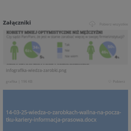
Załączniki
Pobierz wszystkie
infografika-wiedza-zarobki.png
grafika
|
196 KB
Pobierz
14-03-25-wiedza-o-zarobkach-wallna-na-pocza-
tku-kariery-informacja-prasowa.docx