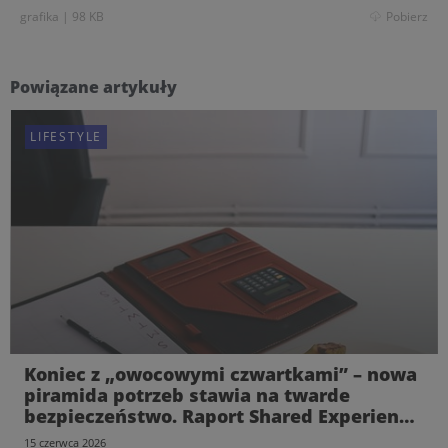
grafika
|
98 KB
Pobierz
Powiązane artykuły
LIFESTYLE
Koniec z „owocowymi czwartkami” – nowa
piramida potrzeb stawia na twarde
bezpieczeństwo. Raport Shared Experience
od Pracuj.pl
15 czerwca 2026