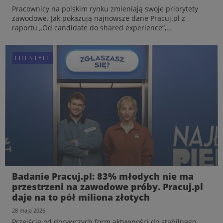
Pracownicy na polskim rynku zmieniają swoje priorytety
zawodowe. Jak pokazują najnowsze dane Pracuj.pl z
raportu „Od candidate do shared experience”,
poszukiwanie u pracodawcy swobodnej atmosfery i
dobrego wizerunku ustępuje miejsca innym potrzebom:
stabilności, transpar...
LIFESTYLE
LIFESTYLE
Koniec z „owocowymi czwartkami” – nowa
Badanie Pracuj.pl: 83% młodych nie ma
piramida potrzeb stawia na twarde
przestrzeni na zawodowe próby. Pracuj.pl
bezpieczeństwo. Raport Shared Experience
daje na to pół miliona złotych
od Pracuj.pl
15 czerwca 2026
28 maja 2026
Pracownicy na polskim rynku zmieniają swoje priorytety
Przejście od dorywczych form aktywności do stabilnego