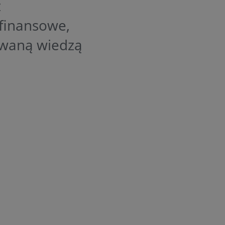
z
 finansowe,
sowaną wiedzą