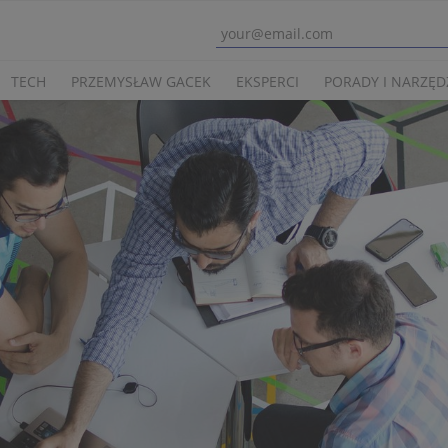
TECH
PRZEMYSŁAW GACEK
EKSPERCI
PORADY I NARZĘD