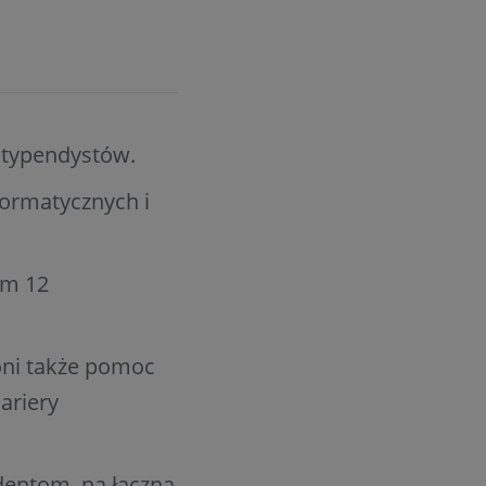
 stypendystów.
formatycznych i
um 12
ni także pomoc
ariery
udentom na łączną