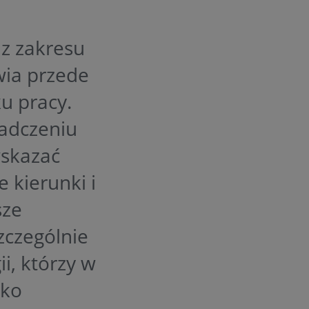
z zakresu
wia przede
u pracy.
iadczeniu
wskazać
 kierunki i
sze
zczególnie
i, którzy w
ako