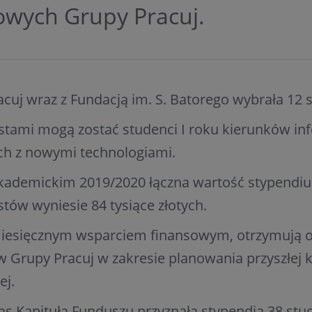
wych Grupy Pracuj.
cuj wraz z Fundacją im. S. Batorego wybrała 12
tami mogą zostać studenci I roku kierunków in
ch z nowymi technologiami.
kademickim 2019/2020 łączna wartość stypendi
tów wyniesie 84 tysiące złotych.
iesięcznym wsparciem finansowym, otrzymują o
 Grupy Pracuj w zakresie planowania przyszłej k
j.
as Kapituła Funduszu przyznała stypendia 38 st