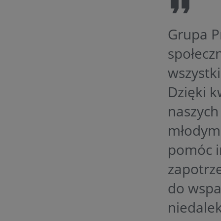
Grupa P
społeczn
wszystk
Dzięki k
naszych
młodym l
pomóc im
zapotrz
do wspa
niedalek