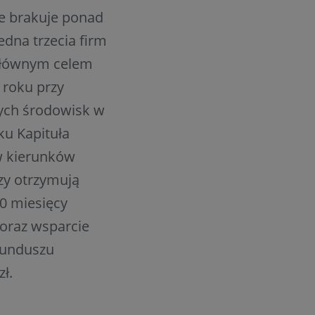
e brakuje ponad
jedna trzecia firm
 Głównym celem
 roku przy
nych środowisk w
ku Kapituła
w kierunków
zy otrzymują
10 miesięcy
 oraz wsparcie
Funduszu
ł.