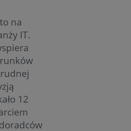
to na
anży IT.
wspiera
ierunków
trudnej
yzją
kało 12
arciem
 doradców