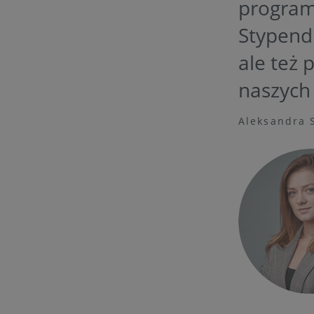
programi
Stypendi
ale też 
naszych
Aleksandra S