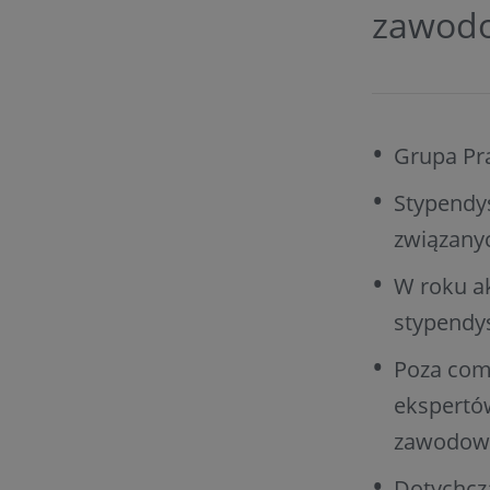
zawodo
Grupa Pra
Stypendys
związany
W roku a
stypendys
Poza com
ekspertów
zawodowe
Dotychcz