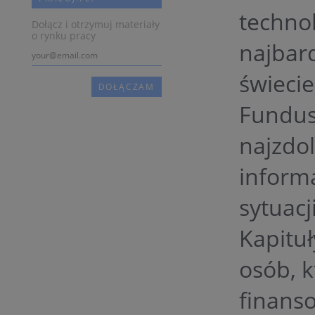
techno
Dołącz i otrzymuj materiały
o rynku pracy
najbard
świecie
Fundus
najzdo
informa
sytuacj
Kapitu
osób, 
finans