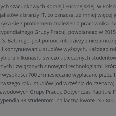
ych szacunkowych Komisji Europejskiej, w Polsc
jalistów z branży IT, co oznacza, że mniej więcej 
oryka się z problemem znalezienia pracownika.
typendialnego Grupy Pracuj, powołanego w 2015
. S. Batorego, jest pomoc młodzieży z niezamoż
 i kontynuowaniu studiów wyższych. Każdego ro
ybiera kilkunastu świeżo upieczonych studentó
nych i związanych z nowymi technologiami, któr
 wysokości 700 zł miesięcznie wypłacane przez 
rwszego roku studiów (od września do czerwca)
awodowych Grupy Pracuj. Dotychczas Kapituła 
typendia 38 studentom na łączną kwotę 247 800 z