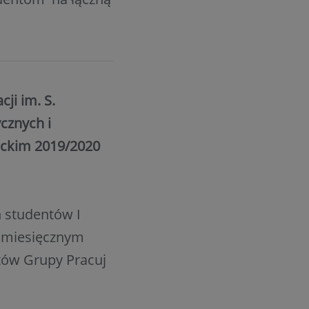
cji im. S.
cznych i
ickim 2019/2020
h studentów I
comiesięcznym
tów Grupy Pracuj