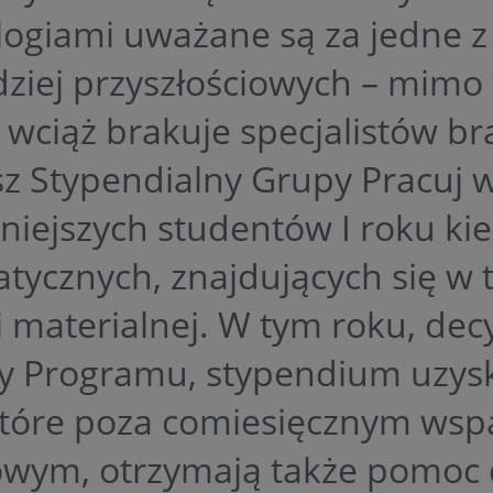
logiami uważane są za jedne z
ziej przyszłościowych – mimo 
 wciąż brakuje specjalistów br
z Stypendialny Grupy Pracuj 
lniejszych studentów I roku k
tycznych, znajdujących się w 
i materialnej. W tym roku, dec
ły Programu, stypendium uzys
które poza comiesięcznym wsp
owym, otrzymają także pomoc