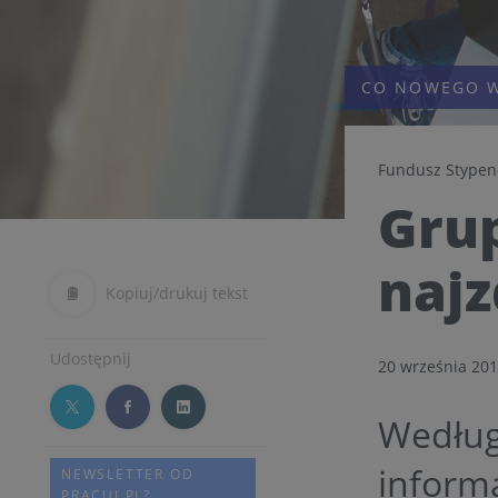
CO NOWEGO W
Fundusz Stypen
Grup
najz
Kopiuj/drukuj tekst
Udostępnij
20 września 20
Według
inform
NEWSLETTER OD
PRACUJ.PL?