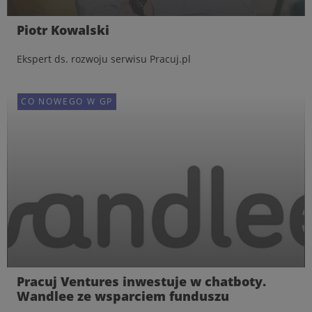
Piotr Kowalski
Ekspert ds. rozwoju serwisu Pracuj.pl
EKSPERCI
CO NOWEGO W GP
Pracuj Ventures inwestuje w chatboty.
Wandlee ze wsparciem funduszu