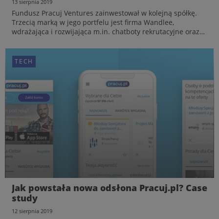
13 sierpnia 2019
Piotr Kowalski
Fundusz Pracuj Ventures zainwestował w kolejną spółkę.
Trzecią marką w jego portfelu jest firma Wandlee,
Ekspert ds. rozwoju serwisu Pracuj.pl
wdrażająca i rozwijająca m.in. chatboty rekrutacyjne oraz
intraboty. W jej portfolio klientów znajdują się m.in.
Orange, CitiBank czy Allegro. Pracuj Ventures to pier...
EKSPERCI
CO NOWEGO W GP
TECH
Pracuj Ventures inwestuje w chatboty.
Jak powstała nowa odsłona Pracuj.pl? Case
Wandlee ze wsparciem funduszu
study
13 sierpnia 2019
12 sierpnia 2019