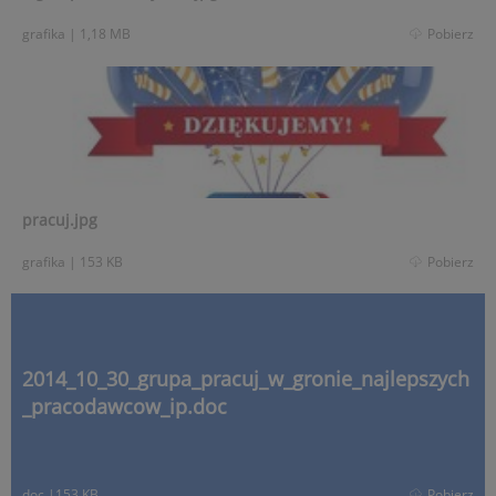
grafika
|
1,18 MB
Pobierz
pracuj.jpg
grafika
|
153 KB
Pobierz
2014_10_30_grupa_pracuj_w_gronie_najlepszych
_pracodawcow_ip.doc
doc
|
153 KB
Pobierz