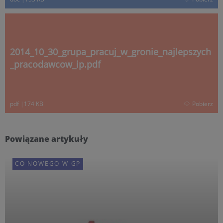
2014_10_30_grupa_pracuj_w_gronie_najlepszych
_pracodawcow_ip.pdf
pdf
|
174 KB
Pobierz
Powiązane artykuły
CO NOWEGO W GP