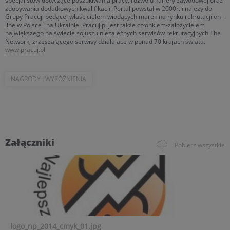
specjalistów dotyczące poszukiwania pracy, rozwoju kariery zawodowej oraz
zdobywania dodatkowych kwalifikacji. Portal powstał w 2000r. i należy do
Grupy Pracuj, będącej właścicielem wiodących marek na rynku rekrutacji on-
line w Polsce i na Ukrainie. Pracuj.pl jest także członkiem-założycielem
największego na świecie sojuszu niezależnych serwisów rekrutacyjnych The
Network, zrzeszającego serwisy działające w ponad 70 krajach świata.
www.pracuj.pl
NAGRODY I WYRÓŻNIENIA
Załączniki
Pobierz wszystkie
logo_np_2014_cmyk_01.jpg