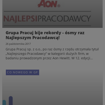
Grupa Pracuj bije rekordy - ósmy raz
Najlepszym Pracodawcą!
26 października 2017
Grupa Pracuj sp. z o.o., po raz ósmy z rzędu otrzymała tytuł
„Najlepszego Pracodawcy” w kategorii dużych firm, w
badaniu prowadzonym przez Aon Hewitt. W 12. edycji
badania 119 firm poddało się ocenie pracowników pod
względem poziomu satysfakcji i zaangażowania.
CO NOWEGO W GP
CO NOWEGO W GP