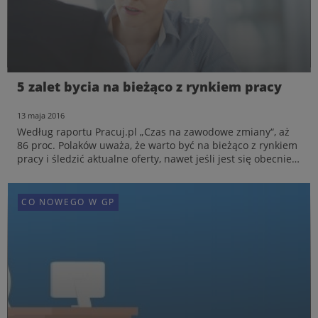
Jak uniknąć „tumiwisizmu” i „rutynizmu”
5 zalet bycia na bieżąco z rynkiem pracy
w pracy?
30 maja 2016
13 maja 2016
Poczucie zniechęcenia i brak inspirujących bodźców
Według raportu Pracuj.pl „Czas na zawodowe zmiany“, aż
zawodowych dotyczy wielu pracujących Polaków. W
86 proc. Polaków uważa, że warto być na bieżąco z rynkiem
badaniu Pracuj.pl, co piąty respondent przyznał, że
pracy i śledzić aktualne oferty, nawet jeśli jest się obecnie
doskwiera mu „tumiwisizm” w pracy, a co czwarty skarżył
zatrudnionym. Jednocześnie okazuje się, że jedna czwarta
się na „rutynizm”. Brak motywacji do pracy wpływa
badanych nie podejmuje żadnej aktywnośc...
negatywnie na ...
CO NOWEGO W GP
CO NOWEGO W GP
CO NOWEGO W GP