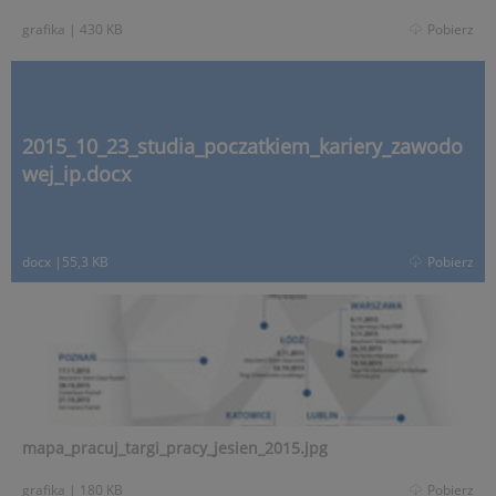
grafika
|
430 KB
Pobierz
2015_10_23_studia_poczatkiem_kariery_zawodo
wej_ip.docx
docx
|
55,3 KB
Pobierz
mapa_pracuj_targi_pracy_jesien_2015.jpg
grafika
|
180 KB
Pobierz