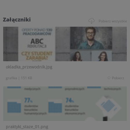
Załączniki
Pobierz wszystkie
okladka_przewodnik.jpg
grafika
|
151 KB
Pobierz
praktyki_staze_01.png