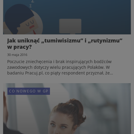
Jak uniknąć „tumiwisizmu” i „rutynizmu”
w pracy?
30 maja 2016
Poczucie zniechęcenia i brak inspirujących bodźców
zawodowych dotyczy wielu pracujących Polaków. W
badaniu Pracuj.pl, co piąty respondent przyznał, że
doskwiera mu „tumiwisizm” w pracy, a co czwarty skarżył
się na „rutynizm”. Brak motywacji do pracy wpływa
negatywnie na ...
CO NOWEGO W GP
CO NOWEGO W GP