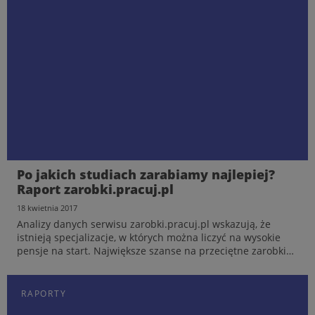
Rynek Pracy Specjalistów w I kw. 2017
Po jakich studiach zarabiamy najlepiej?
roku. Raport Pracuj.pl
Raport zarobki.pracuj.pl
10 maja 2017
18 kwietnia 2017
W I kwartale 2017 r. na portalu Pracuj.pl opublikowano 138
Analizy danych serwisu zarobki.pracuj.pl wskazują, że
089 ofert pracy. Oznacza to prawie 11% wzrost liczby
istnieją specjalizacje, w których można liczyć na wysokie
ogłoszeń o pracę w porównaniu do pierwszego kwartału
pensje na start. Największe szanse na przeciętne zarobki
ubiegłego roku. Najwięcej ofert pochodziło z branż: handel
przekraczające 4 000 zł brutto tuż po zakończeniu studiów
i sprzedaż, bankowość/finanse/ubezpieczenia ora...
mają przede wszystkim absolwenci kierunków t...
RAPORTY
RAPORTY
RAPORTY