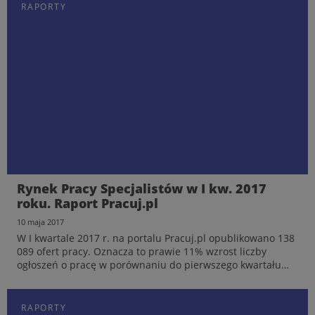
RAPORTY
Rynek Pracy Specjalistów w I kw. 2017
roku. Raport Pracuj.pl
10 maja 2017
W I kwartale 2017 r. na portalu Pracuj.pl opublikowano 138
089 ofert pracy. Oznacza to prawie 11% wzrost liczby
ogłoszeń o pracę w porównaniu do pierwszego kwartału
ubiegłego roku. Najwięcej ofert pochodziło z branż: handel
i sprzedaż, bankowość/finanse/ubezpieczenia ora...
RAPORTY
RAPORTY