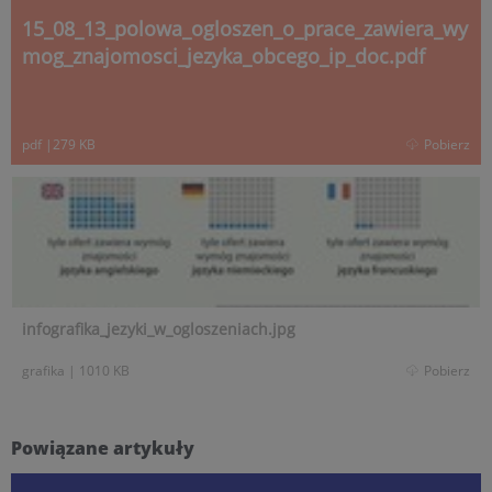
15_08_13_polowa_ogloszen_o_prace_zawiera_wy
mog_znajomosci_jezyka_obcego_ip_doc.pdf
pdf
|
279 KB
Pobierz
infografika_jezyki_w_ogloszeniach.jpg
grafika
|
1010 KB
Pobierz
Powiązane artykuły