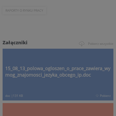
RAPORTY O RYNKU PRACY
Załączniki
Pobierz wszystkie
15_08_13_polowa_ogloszen_o_prace_zawiera_wy
mog_znajomosci_jezyka_obcego_ip.doc
doc
|
131 KB
Pobierz