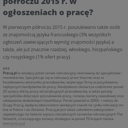
półroczu 2015 r. w
ogłoszeniach o pracę?
W pierwszym półroczu 2015 r. poszukiwano także osób
ze znajomością języka francuskiego (3% wszystkich
ogłoszeń zawierających wymóg znajomości języka) a
także, ale już znacznie rzadziej, włoskiego, hiszpańskiego
czy rosyjskiego (1% ofert pracy).
###
Pracuj.pl
to wiodący polski serwis rekrutacyjny skierowany do specjalistów i
menedżerów. Specjalizuje się w rekrutacji przez Internet oraz w
kształtowaniu wizerunku pracodawców, wspierając firmy w pozyskiwaniu
najlepszych kandydatów do pracy. Kandydatom dostarcza codziennie ponad
20 tysięcy oferty pracy od atrakcyjnych pracodawców, a także porady
specjalistów dotyczące poszukiwania pracy, rozwoju kariery zawodowej oraz
zdobywania dodatkowych kwalifikacji. Portal powstał w 2000r. i należy do
Grupy Pracuj, będącej właścicielem wiodących marek na rynku rekrutacji on-
line w Polsce i na Ukrainie. Pracuj.pl jest także członkiem-założycielem
największego na świecie sojuszu niezależnych serwisów rekrutacyjnych The
Network, zrzeszającego serwisy działające w ponad 70 krajach świata.
www.pracuj.pl