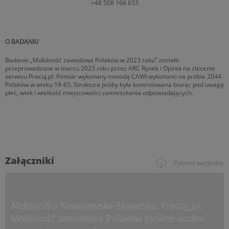
+48 508 166 633
O BADANIU
Badanie „Mobilność zawodowa Polaków w 2023 roku” zostało
przeprowadzone w marcu 2023 roku przez ARC Rynek i Opinia na zlecenie
serwisu Pracuj.pl. Pomiar wykonany metodą CAWI wykonano na próbie 2044
Polaków w wieku 18-65. Struktura próby była kontrolowana biorąc pod uwagę
płeć, wiek i wielkość miejscowości zamieszkania odpowiadających.
Załączniki
Pobierz wszystkie
Aleksandra Kowalewska-Skwarska, Pracuj_pl,
Mobilność zawodowa Polaków (online-audio-