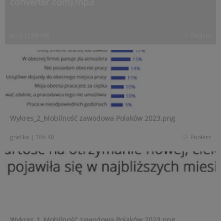
converter.com).mp3
mp3
|
2,88 MB
Pobierz
Wykres_2_Mobilność zawodowa Polaków 2023.png
grafika
|
106 KB
Pobierz
Wykres_1_Mobilność zawodowa Polaków 2023.png