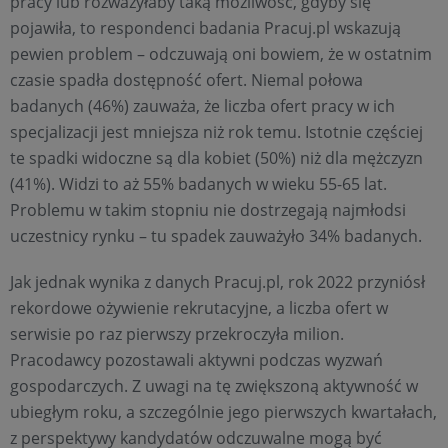
pracy lub rozważyłaby taką możliwość, gdyby się
pojawiła, to respondenci badania Pracuj.pl wskazują
pewien problem – odczuwają oni bowiem, że w ostatnim
czasie spadła dostępność ofert. Niemal połowa
badanych (46%) zauważa, że liczba ofert pracy w ich
specjalizacji jest mniejsza niż rok temu. Istotnie częściej
te spadki widoczne są dla kobiet (50%) niż dla mężczyzn
(41%). Widzi to aż 55% badanych w wieku 55-65 lat.
Problemu w takim stopniu nie dostrzegają najmłodsi
uczestnicy rynku – tu spadek zauważyło 34% badanych.
Jak jednak wynika z danych Pracuj.pl, rok 2022 przyniósł
rekordowe ożywienie rekrutacyjne, a liczba ofert w
serwisie po raz pierwszy przekroczyła milion.
Pracodawcy pozostawali aktywni podczas wyzwań
gospodarczych. Z uwagi na tę zwiększoną aktywność w
ubiegłym roku, a szczególnie jego pierwszych kwartałach,
z perspektywy kandydatów odczuwalne mogą być