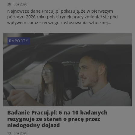
20 lipca 2026
Najnowsze dane Pracuj.pl pokazują, że w pierwszym
półroczu 2026 roku polski rynek pracy zmieniał się pod
wpływem coraz szerszego zastosowania sztucznej
inteligencji, wdrażania nowych wymogów dotyczących
przejrzystości zatrudnienia czy większej świadomości
kandydatów w za...
RAPORTY
RAPORTY
Rynek Pracy Specjalistów w I połowie 2026
Badanie Pracuj.pl: 6 na 10 badanych
roku – rosnąca rola AI i nowe standardy
rezygnuje ze starań o pracę przez
jawności. Raport od Pracuj.pl
niedogodny dojazd
20 lipca 2026
13 lipca 2026