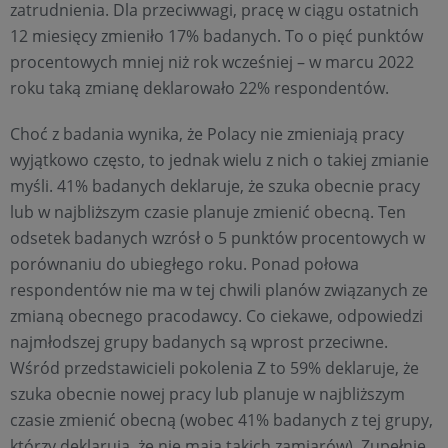
zatrudnienia. Dla przeciwwagi, pracę w ciągu ostatnich
12 miesięcy zmieniło 17% badanych. To o pięć punktów
procentowych mniej niż rok wcześniej – w marcu 2022
roku taką zmianę deklarowało 22% respondentów.
Choć z badania wynika, że Polacy nie zmieniają pracy
wyjątkowo często, to jednak wielu z nich o takiej zmianie
myśli. 41% badanych deklaruje, że szuka obecnie pracy
lub w najbliższym czasie planuje zmienić obecną. Ten
odsetek badanych wzrósł o 5 punktów procentowych w
porównaniu do ubiegłego roku. Ponad połowa
respondentów nie ma w tej chwili planów związanych ze
zmianą obecnego pracodawcy. Co ciekawe, odpowiedzi
najmłodszej grupy badanych są wprost przeciwne.
Wśród przedstawicieli pokolenia Z to 59% deklaruje, że
szuka obecnie nowej pracy lub planuje w najbliższym
czasie zmienić obecną (wobec 41% badanych z tej grupy,
którzy deklarują, że nie mają takich zamiarów). Zupełnie